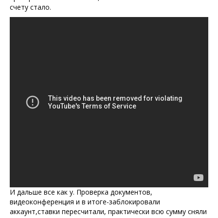
счету стало.
И дальше все как у. Проверка документов,
видеоконференция и в итоге-заблокировали
аккаунт,ставки пересчитали, практически всю сумму сняли