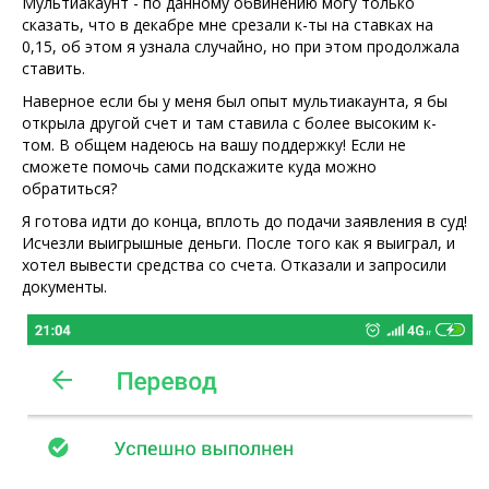
Мультиакаунт - по данному обвинению могу только
сказать, что в декабре мне срезали к-ты на ставках на
0,15, об этом я узнала случайно, но при этом продолжала
ставить.
Наверное если бы у меня был опыт мультиакаунта, я бы
открыла другой счет и там ставила с более высоким к-
том. В общем надеюсь на вашу поддержку! Если не
сможете помочь сами подскажите куда можно
обратиться?
Я готова идти до конца, вплоть до подачи заявления в суд!
Исчезли выигрышные деньги. После того как я выиграл, и
хотел вывести средства со счета. Отказали и запросили
документы.