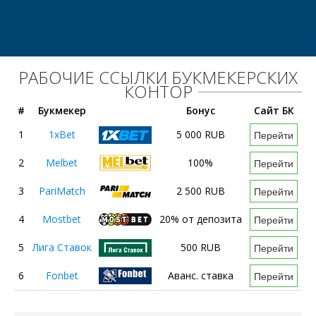
РАБОЧИЕ ССЫЛКИ БУКМЕКЕРСКИХ
КОНТОР
#
Букмекер
Бонус
Сайт БК
1
1xBet
5 000 RUB
Перейти
2
Melbet
100%
Перейти
3
PariMatch
2 500 RUB
Перейти
4
Mostbet
20% от депозита
Перейти
5
Лига Ставок
500 RUB
Перейти
6
Fonbet
Аванс. ставка
Перейти