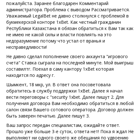
пожалуйста. Заранее благодарен Комментарий
администратора. Проблема с выводом Рассматривается.
Уважаемый LegalBet не давно столкнулся с проблемой в
букмекерской конторе 1xBet. Как честный гражданин
Республики Казахстана я обязан обратиться к Вам так как
не имею не какой силы и власти повлиять на это
недоразумение потому что устал от вранья и
несправедливости!
Не давно сделал пополнение своего аккаунта "игрового
счета" Ставка сыграла на последней минуте. Мой выигрыш
составилтг. Поехал в саму кантору 1xBet которая
находится по адресу г.
Шымкент, 18 мкр, ул. В ответ она посоветовала
обратитесь в службу поддержки 1xBet. Далее я начал
вести переговоры с "security 1xbet. Далее пишут 2. Для
получения договора Вам необходимо обратиться в любой
салон связи Вашего сотового оператора. Договор должен
быть заверен печатью. Далее пишут 3.
Ваш запрос передан специалистам, ожидайте ответ.
Прошло уже больше 3-е суток, ответа нет! Пока я ждал Не
выполняют ни одного своего же обещания по удвоению