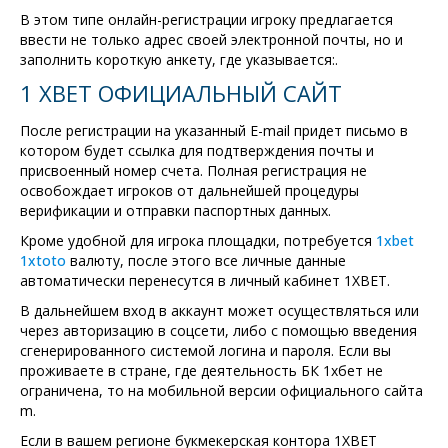
В этом типе онлайн-регистрации игроку предлагается
ввести не только адрес своей электронной почты, но и
заполнить короткую анкету, где указывается:.
1 XBET ОФИЦИАЛЬНЫЙ САЙТ
После регистрации на указанный E-mail придет письмо в
котором будет ссылка для подтверждения почты и
присвоенный номер счета. Полная регистрация не
освобождает игроков от дальнейшей процедуры
верификации и отправки паспортных данных.
Кроме удобной для игрока площадки, потребуется
1xbet
1xtoto
валюту, после этого все личные данные
автоматически перенесутся в личный кабинет 1XBET.
В дальнейшем вход в аккаунт может осуществляться или
через авторизацию в соцсети, либо с помощью введения
сгенерированного системой логина и пароля. Если вы
проживаете в стране, где деятельность БК 1хбет не
ограничена, то на мобильной версии официального сайта
m.
Если в вашем регионе букмекерская контора 1XBET