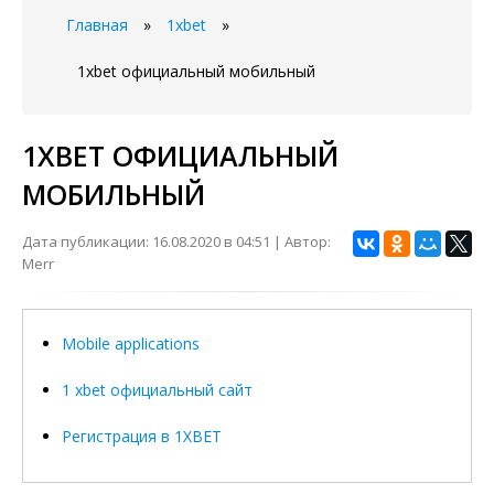
Главная
»
1xbet
»
1xbet официальный мобильный
1XBET ОФИЦИАЛЬНЫЙ
МОБИЛЬНЫЙ
Дата публикации: 16.08.2020 в 04:51 | Автор:
Merr
Mobile applications
1 xbet официальный сайт
Регистрация в 1XBET