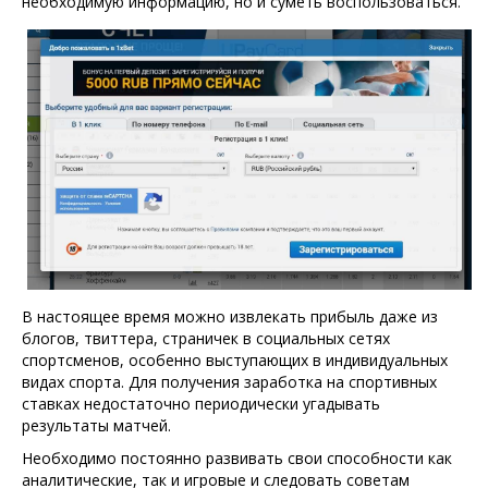
необходимую информацию, но и суметь воспользоваться.
В настоящее время можно извлекать прибыль даже из
блогов, твиттера, страничек в социальных сетях
спортсменов, особенно выступающих в индивидуальных
видах спорта. Для получения заработка на спортивных
ставках недостаточно периодически угадывать
результаты матчей.
Необходимо постоянно развивать свои способности как
аналитические, так и игровые и следовать советам