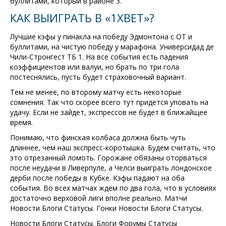
буллитами, который в районе 3.
КАК ВЫИГРАТЬ В «1XBET»?
Лучшие кэфы у пинакла на победу Эдмонтона с ОТ и
буллитами, на чистую победу у марафона. Универсидад де
Чили-Стронгест ТБ 1. На все события есть падения
коэффициентов или валуи, но брать по три гола
постеснялись, пусть будет страховочный вариант.
Тем не менее, по второму матчу есть некоторые
сомнения. Так что скорее всего тут придется уповать на
удачу. Если не зайдет, экспрессов не будет в ближайщее
время.
Понимаю, что финская колбаса должна быть чуть
длиннее, чем наш экспресс-коротышка. Будем считать, что
это отрезанный ломоть. Горожане обязаны оторваться
после неудачи в Ливерпуле, а Челси выиграть лондонское
дерби после победы в Кубке. Кэфы падают на оба
события. Во всех матчах ждем по два гола, что в условиях
достаточно верховой лиги вполне реально. Матчи
Новости Блоги Статусы. Гонки Новости Блоги Статусы.
Новости Блоги Статусы. Блоги Форумы Статусы