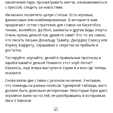
заключения пари, просматривать матчи, ознакамливаться
с прессой, следить за новостями.
Им можно посвятить целую статью. Есть игровые,
финансовые или комбинированные. В интернете вам
предлагают сотни стратежек для ставок на баскетбол,
теннис, волейбол, футбол, шахматы и другие виды спорта.
Очень нужны деньги! Как думаете сами? Это то же самое,
что писать письма Дональду Трампу, Джорджу Соресу или
Уорену Баффету, спрашивая о секретах их прибыли и
достатка.
Тестируйте, изучайте, делайте правильные прогнозы и
зарабатывайте деньги! Помните этот клуб Лечче?
Казалось, еще вчера выступал в Серии А и вон где теперь
оказался.
Снова взяли две ставки с уклоном на ничью. Учитывая,
что команды на разных полюсах турнирной таблицы, матч
должен быть довольно интересным. Некоторые буки дают
огромное валю на гостей, не разобравшись в котировках.
Лига 3 National.