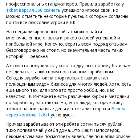
профессиональных гандикаперов. Правила заработка у
1xbet версия 368 скачать
успешного игрока свои, но
можно отметить некоторые пункты, с которым согласны
почти все плюсовые игроки в БК:.
На специализированных сайтах можно найти
многочисленные отзывы игроков о своей успешной и
прибыльной игре. Конечно, верить всем подряд отзывам
безоговорочно не стоит, но значительная часть таких
историй — реальна.
А если это получилось у кого-то другого, почему бы и вам
не сделать ставки своим постоянным заработком.
Сегодня заработок на спортивных ставках стал
полноценным видом бизнеса для многих людей. Хотя, есть
еще много тех, для кого это просто хобби, но, как
известно:. В Интернете есть различные курсы и методики
по заработку на ставках. Но, есть люди, которые живут
только на выигранные деньги в тотализаторах и
Взлом
через консоль 1xbet
ус не дуют.
Причем зарабатывают эти ребята сотни тысяч рублей,
тихо попивая чай у себя дома. Это факт! Напоследок,
рекомендуем вам посмотреть видео, где по шагам описан