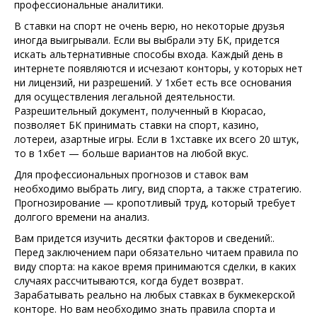
профессиональные аналитики.
В ставки на спорт не очень верю, но некоторые друзья
иногда выигрывали. Если вы выбрали эту БК, придется
искать альтернативные способы входа. Каждый день в
интернете появляются и исчезают конторы, у которых нет
ни лицензий, ни разрешений. У 1хбет есть все основания
для осуществления легальной деятельности.
Разрешительный документ, полученный в Кюрасао,
позволяет БК принимать ставки на спорт, казино,
лотереи, азартные игры. Если в 1хставке их всего 20 штук,
то в 1хбет — больше вариантов на любой вкус.
Для профессиональных прогнозов и ставок вам
необходимо выбрать лигу, вид спорта, а также стратегию.
Прогнозирование — кропотливый труд, который требует
долгого времени на анализ.
Вам придется изучить десятки факторов и сведений:.
Перед заключением пари обязательно читаем правила по
виду спорта: на какое время принимаются сделки, в каких
случаях рассчитываются, когда будет возврат.
Зарабатывать реально на любых ставках в букмекерской
конторе. Но вам необходимо знать правила спорта и