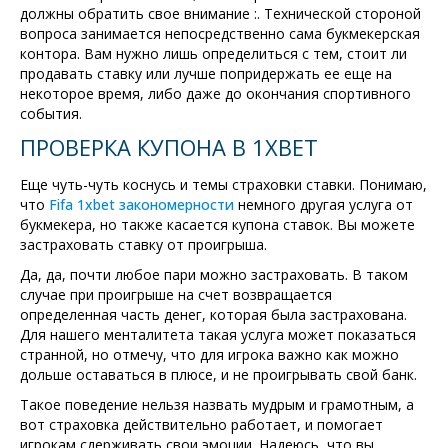
должны обратить свое внимание :. Технической стороной
вопроса занимается непосредственно сама букмекерская
контора. Вам нужно лишь определиться с тем, стоит ли
продавать ставку или лучше попридержать ее еще на
некоторое время, либо даже до окончания спортивного
события.
ПРОВЕРКА КУПОНА В 1XBET
Еще чуть-чуть коснусь и темы страховки ставки. Понимаю,
что
Fifa 1xbet закономерности
немного другая услуга от
букмекера, но также касается купона ставок. Вы можете
застраховать ставку от проигрыша.
Да, да, почти любое пари можно застраховать. В таком
случае при проигрыше на счет возвращается
определенная часть денег, которая была застрахована.
Для нашего менталитета такая услуга может показаться
странной, но отмечу, что для игрока важно как можно
дольше оставаться в плюсе, и не проигрывать свой банк.
Такое поведение нельзя назвать мудрым и грамотным, а
вот страховка действительно работает, и помогает
игрокам сдерживать свои эмоции. Надеюсь, что вы