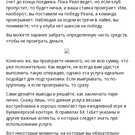
счет до конца поединка. Пока Реал ведет, но если клуб
пропустит, то будет ничья, и ваша ставка проиграет. Или,
наоборот, вы поставили на победу Реала, а команда
проигрывает. Наблюдая за ходом встречи в лайве, вы
понимаете, что у клуба нет шансов на победу.
Вы можете заранее забрать определенную часть средств,
чтобы не проиграть деньги.
Конечно же, вы проиграете немного, но не всю сумму, что
уже положительно. Как видите, не всегда вам удастся
выполнить такую операцию, однако эта услуга идеально
подойдет для подстраховки. Если выигрывать, то по-
крупному, а если проигрывать, то сразу.
Сами делайте выводы и решайте, как заключать пари
лично. Скажу лишь, что данная услуга весьма
востребована и хорошо помогает при ежедневной игре в
букмекерской конторе. В правилах БК 1хБет указаны и
другие важные аспекты, о которых следует знать при
использовании услуги.
Вот некоторые моменты, на которые вы обязательно