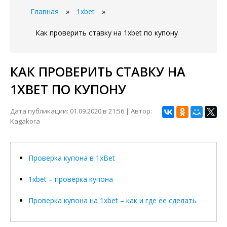
Главная
»
1xbet
»
Как проверить ставку на 1xbet по купону
КАК ПРОВЕРИТЬ СТАВКУ НА
1XBET ПО КУПОНУ
Дата публикации: 01.09.2020 в 21:56 | Автор:
Kagakora
Проверка купона в 1xBet
1xbet – проверка купона
Проверка купона на 1хbet – как и где ее сделать