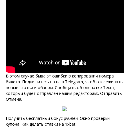
В этом случае бывают ошибки в копировании номера
билета. Подпишитесь на наш Telegram, чтоб отслеживать
новые статьи и обзоры. Сообщить об опечатке Текст,
который будет отправлен нашим редакторам:. Отправить
Отмена.
Получить бесплатный бонус рублей. Окно проверки
купона. Как делать ставки на 1xbet.