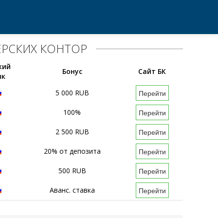
ЕРСКИХ КОНТОР
кий
Бонус
Сайт БК
ык
5 000 RUB
Перейти
100%
Перейти
2 500 RUB
Перейти
20% от депозита
Перейти
500 RUB
Перейти
Аванс. ставка
Перейти