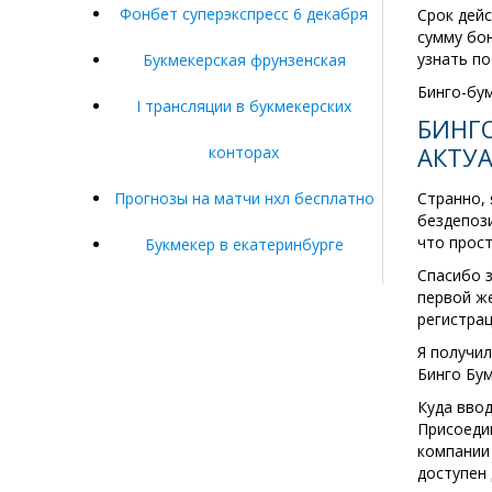
Фонбет суперэкспресс 6 декабря
Срок дейс
сумму бон
узнать по
Букмекерская фрунзенская
Бинго-бум
I трансляции в букмекерских
БИНГО
АКТУ
конторах
Прогнозы на матчи нхл бесплатно
Странно, 
бездепози
что прост
Букмекер в екатеринбурге
Спасибо з
первой же
регистрац
Я получил
Бинго Бум
Куда ввод
Присоедин
компании 
доступен 