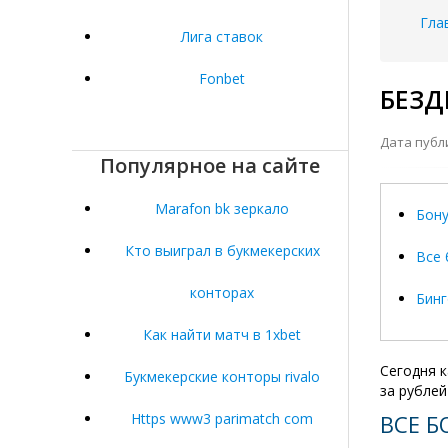
Гла
Лига ставок
Fonbet
БЕЗД
Дата публи
Популярное на сайте
Marafon bk зеркало
Бону
Кто выиграл в букмекерских
Все 
конторах
Бинг
Как найти матч в 1xbet
Сегодня к
Букмекерские конторы rivalo
за рублей
Https www3 parimatch com
ВСЕ Б