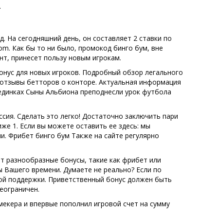
.
. На сегодняшний день, он составляет 2 ставки по
m. Как бы то ни было, промокод бинго бум, вне
нт, принесет пользу новым игрокам.
бонус для новых игроков. Подробный обзор легального
 отзывы бетторов о конторе. Актуальная информация
оединках Сыны Альбиона преподнесли урок футбола
сия. Сделать это легко! Достаточно заключить пари
же 1. Если вы можете оставить ее здесь: мы
и. Фрибет бинго бум Также на сайте регулярно
т разнообразные бонусы, такие как фрибет или
ы Вашего времени. Думаете не реально? Если по
кой поддержки. Приветственный бонус должен быть
еограничен.
мекера и впервые пополнил игровой счет на сумму