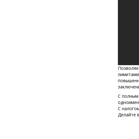
Позволяе
лимитами.
повышенн
заключен
С полным
одноименн
С налого
Делайте в