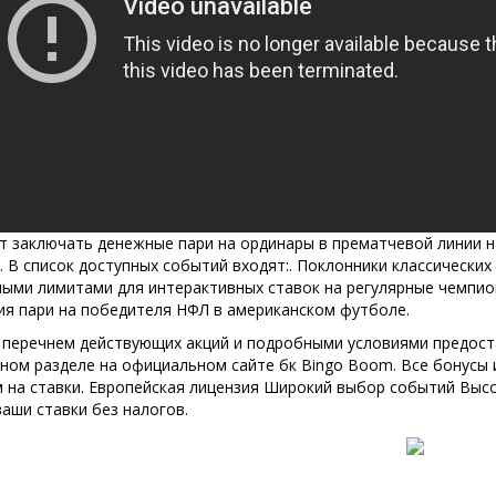
т заключать денежные пари на ординары в прематчевой линии 
 В список доступных событий входят:. Поклонники классических
ыми лимитами для интерактивных ставок на регулярные чемпион
ия пари на победителя НФЛ в американском футболе.
 перечнем действующих акций и подробными условиями предост
ом разделе на официальном сайте бк Bingo Boom. Все бонусы и
м на ставки. Европейская лицензия Широкий выбор событий Выс
аши ставки без налогов.