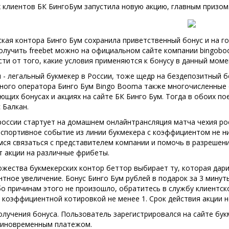
 клиентов БК БингоБум запустила новую акцию, главным призом
кая контора Бинго Бум сохранила приветственный бонус и на год
олучить freebet можно на официальном сайте компании bingoboo
ти от того, какие условия применяются к бонусу в данный моме
 - легальный букмекер в России, тоже щедр на бездепозитный 
рного оператора Бинго Бум Bingo Boomа также многочисленные
ющих бонусах и акциях на сайте БК Бинго Бум. Тогда в обоих п
 Балкан.
оссии стартует на домашнем онлайнтрансляция матча чехия рос
спортивное событие из линии букмекера с коэффициентом не ни
ся связаться с представителем компании и помочь в разрешени
т акции на различные фрибеты.
жества букмекерских контор беттор выбирает ту, которая дари
тное увеличение. Бонус Бинго Бум рублей в подарок за 3 минут
бо причинам этого не произошло, обратитесь в службу клиентс
 коэффициентной котировкой не менее 1. Срок действия акции н
лучения бонуса. Пользователь зарегистрировался на сайте бук
диновременным платежом.