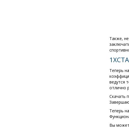
Также, н
заключать
спортивн
1ХСТА
Теперь на
коэффицие
ведутся т
отлично 
Скачать п
Завершаю
Теперь на
Функциона
Вы можете