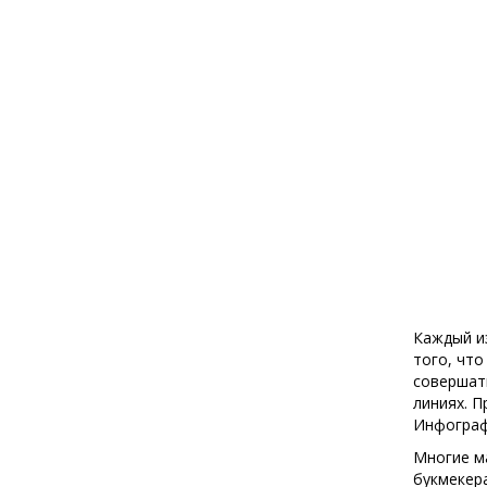
Каждый и
того, что
совершать
линиях. П
Инфограф
Многие м
букмекера