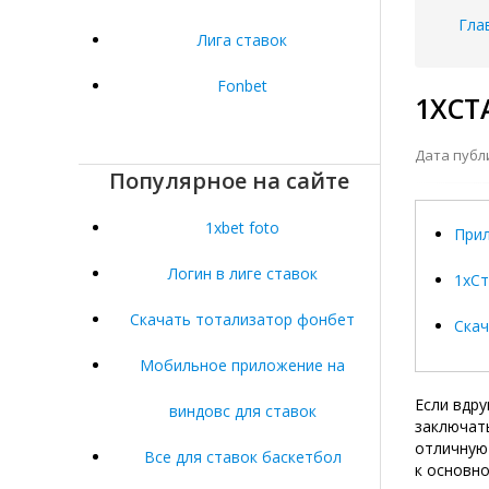
Гла
Лига ставок
Fonbet
1ХСТ
Дата публи
Популярное на сайте
1xbet foto
Прил
Логин в лиге ставок
1хСт
Скачать тотализатор фонбет
Скач
Мобильное приложение на
Если вдру
виндовс для ставок
заключат
отличную 
Все для ставок баскетбол
к основно