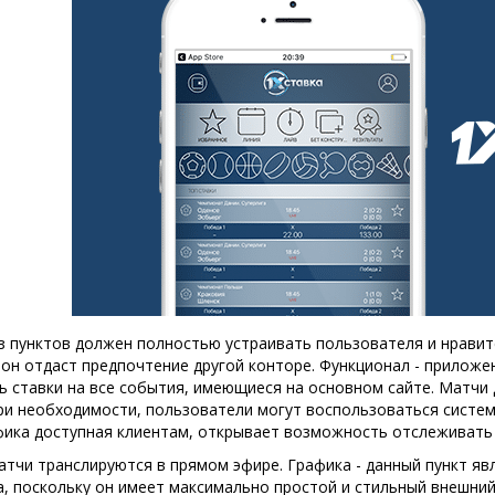
з пунктов должен полностью устраивать пользователя и нравит
 он отдаст предпочтение другой конторе. Функционал - прилож
 ставки на все события, имеющиеся на основном сайте. Матчи д
ри необходимости, пользователи могут воспользоваться системо
ика доступная клиентам, открывает возможность отслеживать 
атчи транслируются в прямом эфире. Графика - данный пункт 
, поскольку он имеет максимально простой и стильный внешний