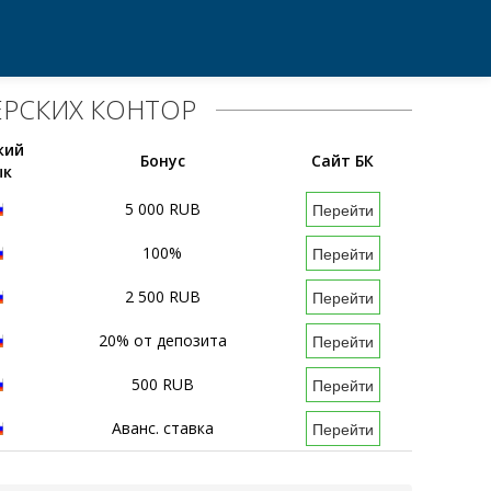
ЕРСКИХ КОНТОР
кий
Бонус
Сайт БК
ык
5 000 RUB
Перейти
100%
Перейти
2 500 RUB
Перейти
20% от депозита
Перейти
500 RUB
Перейти
Аванс. ставка
Перейти