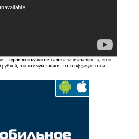
дят турниры и кубки не только национального, но и
 рублей, а максимум зависит от коэффициента и