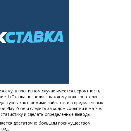
ся ему, в противном случае имеется вероятность
ение 1хСтавка позволяет каждому пользователю
оступны как в режиме лайв, так и в предматчевых
й Play Zone и следить за ходом событий в матче.
статистику и сделать определенные выводы.
является достаточно большим преимуществом
 вид.