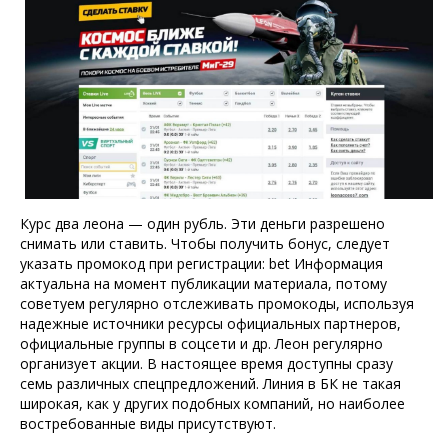
Курс два леона — один рубль. Эти деньги разрешено
снимать или ставить. Чтобы получить бонус, следует
указать промокод при регистрации: bet Информация
актуальна на момент публикации материала, потому
советуем регулярно отслеживать промокоды, используя
надежные источники ресурсы официальных партнеров,
официальные группы в соцсети и др. Леон регулярно
организует акции. В настоящее время доступны сразу
семь различных спецпредложений. Линия в БК не такая
широкая, как у других подобных компаний, но наиболее
востребованные виды присутствуют.