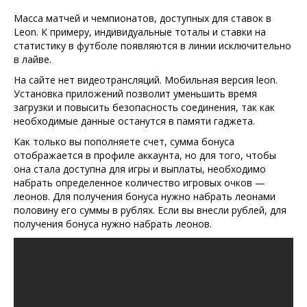
Масса матчей и чемпионатов, доступных для ставок в
Leon. К примеру, индивидуальные тоталы и ставки на
статистику в футболе появляются в линии исключительно
в лайве.
На сайте нет видеотрансляций. Мобильная версия leon.
Установка приложений позволит уменьшить время
загрузки и повысить безопасность соединения, так как
необходимые данные останутся в памяти гаджета.
Как только вы пополняете счет, сумма бонуса
отображается в профиле аккаунта, но для того, чтобы
она стала доступна для игры и выплаты, необходимо
набрать определенное количество игровых очков —
леонов. Для получения бонуса нужно набрать леонами
половину его суммы в рублях. Если вы внесли рублей, для
получения бонуса нужно набрать леонов.