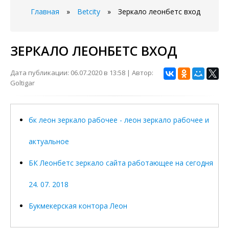
Главная
»
Betcity
»
Зеркало леонбетс вход
ЗЕРКАЛО ЛЕОНБЕТС ВХОД
Дата публикации: 06.07.2020 в 13:58 | Автор:
Goltigar
бк леон зеркало рабочее - леон зеркало рабочее и
актуальное
БК Леонбетс зеркало сайта работающее на сегодня
24. 07. 2018
Букмекерская контора Леон