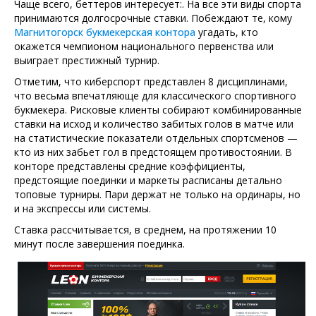
Чаще всего, беттеров интересует:. На все эти виды спорта
принимаются долгосрочные ставки. Побеждают те, кому
Магнитогорск букмекерская контора
угадать, кто
окажется чемпионом национального первенства или
выиграет престижный турнир.
Отметим, что киберспорт представлен 8 дисциплинами,
что весьма впечатляюще для классического спортивного
букмекера. Рисковые клиенты собирают комбинированные
ставки на исход и количество забитых голов в матче или
на статистические показатели отдельных спортсменов —
кто из них забьет гол в предстоящем противостоянии. В
конторе представлены средние коэффициенты,
предстоящие поединки и маркеты расписаны детально
топовые турниры. Пари держат не только на ординары, но
и на экспрессы или системы.
Ставка рассчитывается, в среднем, на протяжении 10
минут после завершения поединка.