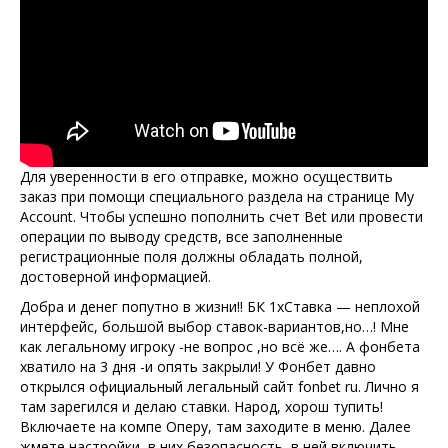
Для уверенности в его отправке, можно осуществить
заказ при помощи специального раздела на странице My
Account. Чтобы успешно пополнить счет Bet или провести
операции по выводу средств, все заполненные
регистрационные поля должны обладать полной,
достоверной информацией.
Добра и денег попутно в жизни!! БК 1хСтавка — неплохой
интерфейс, большой выбор ставок-вариантов,но…! Мне
как легальному игроку -не вопрос ,но всё же…. А фонбета
хватило на 3 дня -и опять закрыли! У Фонбет давно
открылся официальный легальный сайт fonbet ru. Лично я
там зарегился и делаю ставки. Народ, хорош тупить!
Включаете на компе Оперу, там заходите в меню. Далее
жмете настройки, в них безопасность, в ней включить