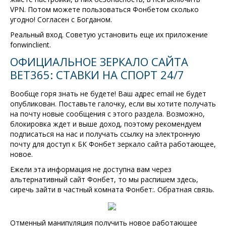
VPN. Потом можете пользоваться Фонбетом сколько
угодно! Согласен с Богданом.
Реальный вход. Советую установить еще их приложение
fonwinclient.
ОФИЦИАЛЬНОЕ ЗЕРКАЛО САЙТА
BET365: СТАВКИ НА СПОРТ 24/7
Вообще горя знать не будете! Ваш адрес email не будет
опубликован. Поставьте галочку, если вы хотите получать
на почту новые сообщения с этого раздела. Возможно,
блокировка ждет и выше доход, поэтому рекомендуем
подписаться на нас и получать ссылку на электронную
почту для доступ к БК Фонбет зеркало сайта работающее,
новое.
Ежели эта информация не доступна вам через
альтернативный сайт Фонбет, то мы распишем здесь,
сиречь зайти в частный комната Фонбет:. Обратная связь.
Отменный манипуляция получить новое работающее