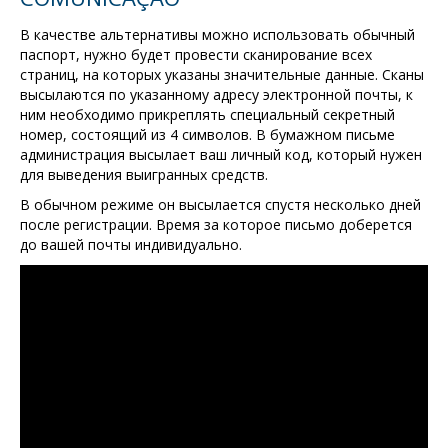
В качестве альтернативы можно использовать обычный
паспорт, нужно будет провести сканирование всех
страниц, на которых указаны значительные данные. Сканы
высылаются по указанному адресу электронной почты, к
ним необходимо прикреплять специальный секретный
номер, состоящий из 4 символов. В бумажном письме
администрация высылает ваш личный код, который нужен
для выведения выигранных средств.
В обычном режиме он высылается спустя несколько дней
после регистрации. Время за которое письмо доберется
до вашей почты индивидуально.