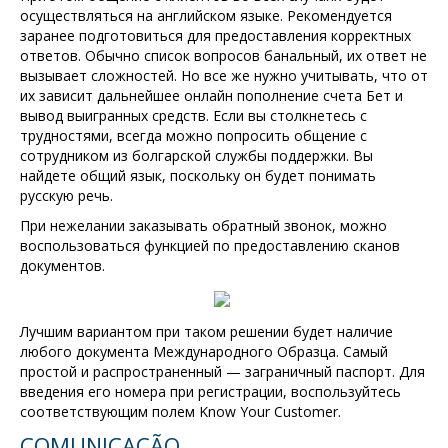
осуществляться на английском языке. Рекомендуется
заранее подготовиться для предоставления корректных
ответов. Обычно список вопросов банальный, их ответ не
вызывает сложностей. Но все же нужно учитывать, что от
их зависит дальнейшее онлайн пополнение счета Бет и
вывод выигранных средств. Если вы столкнетесь с
трудностями, всегда можно попросить общение с
сотрудником из болгарской службы поддержки. Вы
найдете общий язык, поскольку он будет понимать
русскую речь.
При нежелании заказывать обратный звонок, можно
воспользоваться функцией по предоставлению сканов
документов.
Лучшим вариантом при таком решении будет наличие
любого документа Международного Образца. Самый
простой и распространенный — заграничный паспорт. Для
введения его номера при регистрации, воспользуйтесь
соответствующим полем Know Your Customer.
COMUNICAÇÃO