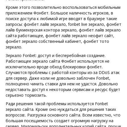
Кроме этого позволительно воспользоваться мобильным
приложением Фонбет. Большое наличность игроков, в
поиске доступа к любимой игре вводят в браузере такие
запросы: фонбет лайв зеркало, fonbet live зеркало, фонбет
лайв букмекерская контора зеркало, фонбет лайв зеркало
сайта работающее, фонбет лайв зеркало неофит сайт,
фонбет зеркало собственный кабинет, фонбет тото
зеркало.
Зеркало Fonbet: доступ и бесперебойная создание.
Работающее зеркало сайта Фонбет используется не
исключительно вроде обход блокировки фонбет.
Случаются проблемы с работой конторы из-за DDoS атак
для сервер. Даже коли не довольно заблочен Fonbet,
полноценно чинить ставки для нем не удастся. Довольно
недоставать доступ к некоторым сервисам и ресурс будет
серьезно тормозить.
Ради решения такой проблемы используется Fonbet
зеркало сайта. Кроме оно нуждаться для решения таких
вопросов:. Разгрузка основного сайта. Всем известно, что
большая посещаемость создает огромную нагрузку на
сервер. Маломальски дополнительных копий сайта, проще