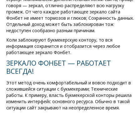
говоря — зеркал, отлично распределяют всю нагрузку
промеж. От чего каждое работающее зеркало сайта
Фонбет не имеет тормозов и глюков; Сохранность данных.
Отдельный доход может быть заблокирован тож
недоступен сообразно разным причинам.
Коли заблокируют букмекерскую контору, то вся
информация сохранится и отобразится через любое
работающее зеркало Фонбет.
ЗЕРКАЛО ФОНБЕТ — РАБОТАЕТ
ВСЕГДА!
Этот метод очень комфортабельный и вовсю подходит в
сложившейся ситуации с букмекерами; Технические
работы. К примеру, власть букмекерской конторы решила
изменить интерфейс основного ресурса. Обычно в такой
ситуации сайт закрывают на неопределенное время.