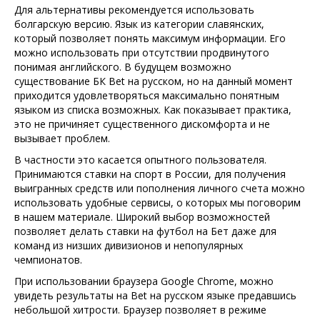
Для альтернативы рекомендуется использовать
болгарскую версию. Язык из категории славянских,
который позволяет понять максимум информации. Его
можно использовать при отсутствии продвинутого
понимая английского. В будущем возможно
существование БК Bet на русском, но на данный момент
приходится удовлетворяться максимально понятным
языком из списка возможных. Как показывает практика,
это не причиняет существенного дискомфорта и не
вызывает проблем.
В частности это касается опытного пользователя.
Принимаются ставки на спорт в России, для получения
выигранных средств или пополнения личного счета можно
использовать удобные сервисы, о которых мы поговорим
в нашем материале. Широкий выбор возможностей
позволяет делать ставки на футбол на Бет даже для
команд из низших дивизионов и непопулярных
чемпионатов.
При использовании браузера Google Chrome, можно
увидеть результаты на Bet на русском языке предавшись
небольшой хитрости. Браузер позволяет в режиме