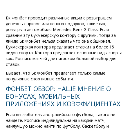
Бк Фонбет проводит различные акции с розыгрышем
денежных призов или ценных подарков, такие как,
розыгрыш автомобиля Mercedes-Benz G-Class. Если
сравним эту букмекерскую контору с другими, тогда за
линию Бк Фонбет нельзя сказать что она обширная.
Букмекерская контора предлагает ставки на более 15
видов спорта. Контора предлагает основные виды спорта
как:. Роспись матчей дает игроком большой выбор для
ставок.
Бывает, что Бк Фонбет предлагает только самые
популярные спортивные события.
ФОНБЕТ ОБЗОР: НАШЕ МНЕНИЕ О
БОНУСАХ, МОБИЛЬНЫХ
ПРИЛОЖЕНИЯХ И КОЭФФИЦИЕНТАХ
Если вы любитель австралийского футбола, такого не
найдете. Роспись индивидуальна на каждый матч,
наилучшую можно найти по футболу, баскетболу и