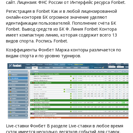
сайт. Лицензия: ФНС России от Интерфейс ресурса Fonbet.
Регистрация в Fonbet Как и в любой лицензированной
онлайн-конторев БК огромное значение уделяют
идентификации пользователей. Пополнение счёта БК
Fonbet. Вывод средств из БК Ф. Линия Fonbet Контора
имеет компактную линию, которая содержит всего 13
видов спорта. Роспись Fonbet.
Коэффициенты Фонбет Маржа конторы различается по
видам спорта и по уровню турниров.
Live-ставки Фонбет В разделе Live-ставки в любое время
суток имеется несколько десятков событий для ставок.