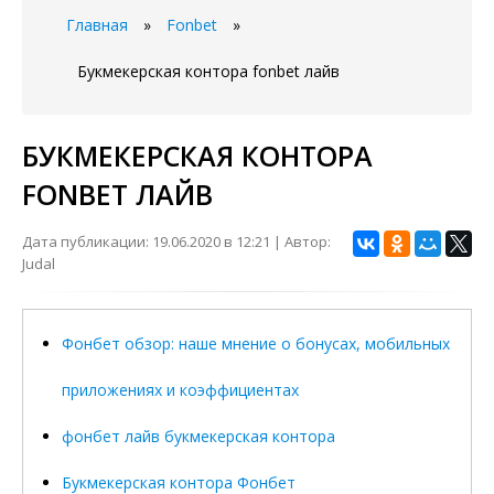
Главная
»
Fonbet
»
Букмекерская контора fonbet лайв
БУКМЕКЕРСКАЯ КОНТОРА
FONBET ЛАЙВ
Дата публикации: 19.06.2020 в 12:21 | Автор:
Judal
Фонбет обзор: наше мнение о бонусах, мобильных
приложениях и коэффициентах
фонбет лайв букмекерская контора
Букмекерская контора Фонбет