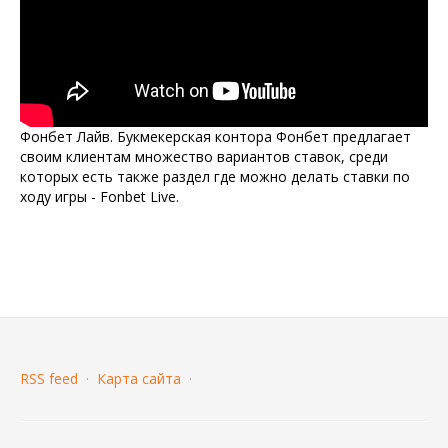
Фонбет Лайв. Букмекерская контора Фонбет предлагает
своим клиентам множество вариантов ставок, среди
которых есть также раздел где можно делать ставки по
ходу игры - Fonbet Live.
RSS feed
·
Карта сайта
·