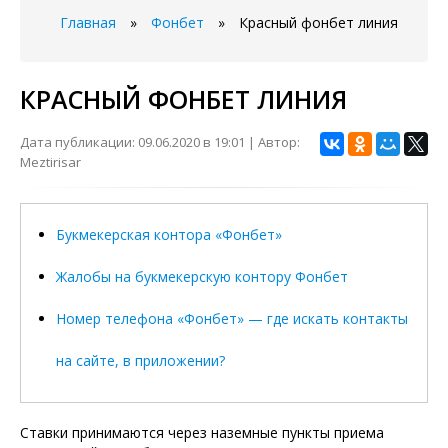
Главная
»
Фонбет
»
Красный фонбет линия
КРАСНЫЙ ФОНБЕТ ЛИНИЯ
Дата публикации: 09.06.2020 в 19:01 | Автор:
Meztirisar
Букмекерская контора «Фонбет»
Жалобы на букмекерскую контору Фонбет
Номер телефона «Фонбет» — где искать контакты
на сайте, в приложении?
Ставки принимаются через наземные пункты приема