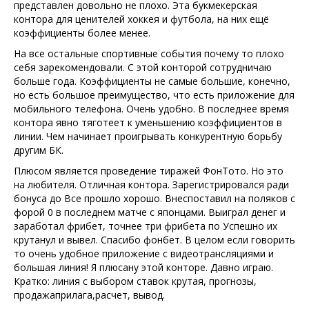
представлен довольно не плохо. Эта букмекерская
контора для ценителей хоккея и футбола, на них ещё
коэффициенты более менее.
На все остальные спортивные события почему то плохо
себя зарекомендовали. С этой конторой сотрудничаю
больше года. Коэффициенты не самые большие, конечно,
но есть большое преимущество, что есть приложение для
мобильного телефона. Очень удобно. В последнее время
контора явно тяготеет к уменьшению коэффициентов в
линии. Чем начинает проигрывать конкурентную борьбу
другим БК.
Плюсом является проведение тиражей ФонТото. Но это
на любителя. Отличная контора. Зарегистрировался ради
бонуса до Все прошло хорошо. Внеспоставил на поляков с
форой 0 в последнем матче с японцами. Выиграл денег и
заработал фрибет, точнее три фрибета по Успешно их
крутанул и вывел. Спасибо фонбет. В целом если говорить
то очень удобное приложение с видеотрансляциями и
большая линия! Я плюсану этой конторе. Давно играю.
Кратко: линия с выбором ставок крутая, прогнозы,
продажаприлага,расчет, вывод.