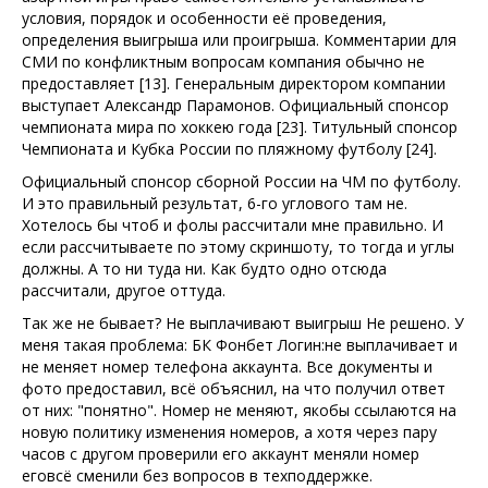
условия, порядок и особенности её проведения,
определения выигрыша или проигрыша. Комментарии для
СМИ по конфликтным вопросам компания обычно не
предоставляет [13]. Генеральным директором компании
выступает Александр Парамонов. Официальный спонсор
чемпионата мира по хоккею года [23]. Титульный спонсор
Чемпионата и Кубка России по пляжному футболу [24].
Официальный спонсор сборной России на ЧМ по футболу.
И это правильный результат, 6-го углового там не.
Хотелось бы чтоб и фолы рассчитали мне правильно. И
если рассчитываете по этому скриншоту, то тогда и углы
должны. А то ни туда ни. Как будто одно отсюда
рассчитали, другое оттуда.
Так же не бывает? Не выплачивают выигрыш Не решено. У
меня такая проблема: БК Фонбет Логин:не выплачивает и
не меняет номер телефона аккаунта. Все документы и
фото предоставил, всё объяснил, на что получил ответ
от них: "понятно". Номер не меняют, якобы ссылаются на
новую политику изменения номеров, а хотя через пару
часов с другом проверили его аккаунт меняли номер
еговсё сменили без вопросов в техподдержке.