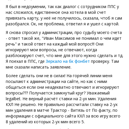
Я был в недоумении, так как диалог с сотрудником ППС у
нас сложился, едиственное она хотела в мой счет
привязать карту, у неё не получилось, сказала, чтоб я сам
разобрался. Ок, не проблема, ответил я и ушел с картой.
Я снова спросил у администрации, про судьбу моего счета
- ответ такой же, "Иван Максимов не понимал о чем идет
речь" и такой ответ на каждый мой вопрос!!! Они
игнорируют мои вопросы, не отвечают, когда
разблокируют счет, что мне для этого нужно сделать и тд.
Я поехал в ППС, где
Зеркало на бк фонбет
проверку. Там
мне сказали написать заявление.
Более сделать они не в силах! На горячей линии меня
посылают к администрации на сайте, но как с ними
общаться если они неадекватно отвечают и игнорируют
вопросы??? Получается замкнутый круг? Уважаемый
legalbet. Не верный расчёт ставки на 2-ух мин. Удаления
КХЛ Не решено. Не правильно рассчитали ставку на 2-ух
мин удаления в матче Трактор - Витязь от По факту, по
информации с официального сайта КХЛ за всю игру всего
8 удалений из которых 2-ух мин всего 5.