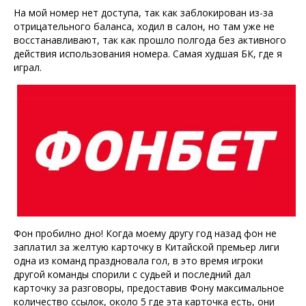
На мой номер нет доступа, так как заблокирован из-за
отрицательного баланса, ходил в салон, но там уже не
восстанавливают, так как прошло полгода без активного
действия использования номера. Самая худшая БК, где я
играл.
Фон пробилно дно! Когда моему другу год назад фон не
заплатил за желтую карточку в Китайской премьер лиги
одна из команд праздновала гол, в это время игроки
другой команды спорили с судьей и последний дал
карточку за разговоры, предоставив Фону максимальное
количество ссылок, около 5 где эта карточка есть, они