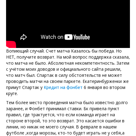
Вопиющий случай. Счет матча Казалось бы победа. Но
НЕТ, получите возврат. На мой вопрос поддержка сказала,
что матча не было. Абсолютная некомпетентность. Затем
с учётом моих доводов и официального сайта решили,
что матч был. Спартак в силу обстоятельств не может
проводить матчи на своем паркете. Екатеринбурженки же
примут Спартак у
Кредит на фонбет
6 января во втором
круге.
Тем более место проведения матча было известно долго
заранее, и Фонбет принимал ставки. Бк привела пункт
правил, где трактуется, что если команда играет на
стороне второй, то это возврат. Это касается ошибки в
линии, но никак не моего случая. В феврале в нашем
футболе ,когда морозы, кто-то будет играть не у себя,а