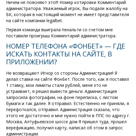
Ничем не поясняют это!!! Номер котировки Комментарий
администратора. Уважаемый игрок, Вы подали жалобу на
БК, которая в настоящий момент не имеет представителя
на сайте компании legalbet.
Первая команда выиграла пенальти со счетом мне
поставили проигрыш Комментарий администратора.
НОМЕР ТЕЛЕФОНА «ФОНБЕТ» — ГДЕ
ИСКАТЬ КОНТАКТЫ НА САЙТЕ, В
ПРИЛОЖЕНИИ?
Не возвращают Игнор со стороны Администрации!! Я
делал ставки на сайте ФонБет. После того, как я поставил
1 ставку, мои лимиты стали рублей, меня это не
устраивает, я решил вывести деньги. Администрация
запросила фотографии, на фоне переписка, с листом
бумаги и так далее. Я отправил. Естественно не приняли, я
перефоткался, отправил. Администрация сказала, что
этого не достаточно и мне нужно пойти в ППС по адресу г.
Москва, Алтуфьевское шоссе дом Я пришел туда, прошел
верефикацию, получил карту, написал об этом в запрос
администрации.