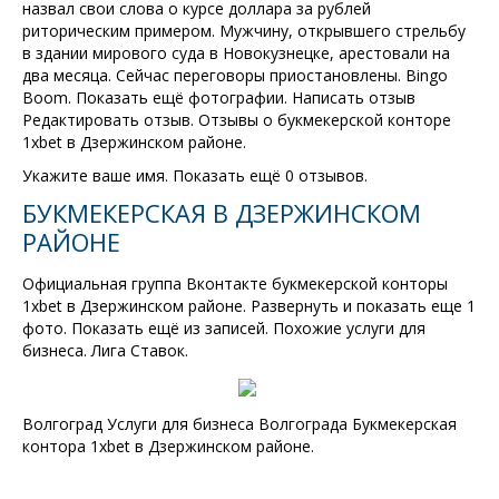
назвал свои слова о курсе доллара за рублей
риторическим примером. Мужчину, открывшего стрельбу
в здании мирового суда в Новокузнецке, арестовали на
два месяца. Сейчас переговоры приостановлены. Bingo
Boom. Показать ещё фотографии. Написать отзыв
Редактировать отзыв. Отзывы о букмекерской конторе
1xbet в Дзержинском районе.
Укажите ваше имя. Показать ещё 0 отзывов.
БУКМЕКЕРСКАЯ В ДЗЕРЖИНСКОМ
РАЙОНЕ
Официальная группа Вконтакте букмекерской конторы
1xbet в Дзержинском районе. Развернуть и показать еще 1
фото. Показать ещё из записей. Похожие услуги для
бизнеса. Лига Ставок.
Волгоград Услуги для бизнеса Волгограда Букмекерская
контора 1xbet в Дзержинском районе.