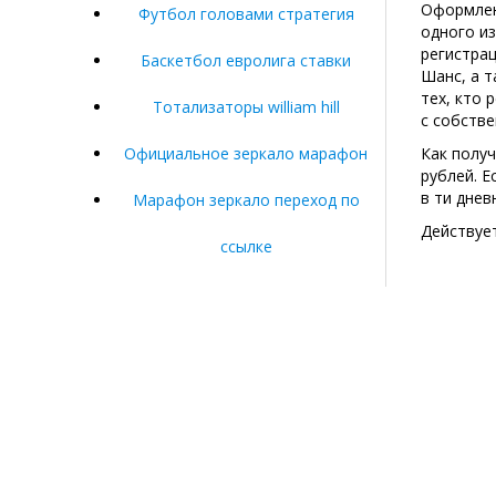
Оформлен
Футбол головами стратегия
одного из
регистра
Баскетбол евролига ставки
Шанс, а т
тех, кто 
Тотализаторы william hill
с собстве
Официальное зеркало марафон
Как полу
рублей. Е
в ти днев
Марафон зеркало переход по
Действует
ссылке