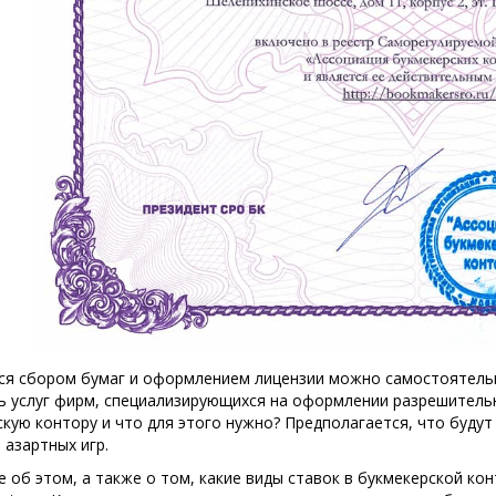
ся сбором бумаг и оформлением лицензии можно самостоятельн
ь услуг фирм, специализирующихся на оформлении разрешительн
кую контору и что для этого нужно? Предполагается, что буду
 азартных игр.
 об этом, а также о том, какие виды ставок в букмекерской ко