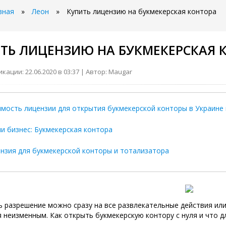
вная
»
Леон
»
Купить лицензию на букмекерская контора
ТЬ ЛИЦЕНЗИЮ НА БУКМЕКЕРСКАЯ 
кации: 22.06.2020 в 03:37 | Автор: Maugar
мость лицензии для открытия букмекерской конторы в Украине
и бизнес: Букмекерская контора
нзия для букмекерской конторы и тотализатора
 разрешение можно сразу на все развлекательные действия или
 неизменным. Как открыть букмекерскую контору с нуля и что дл