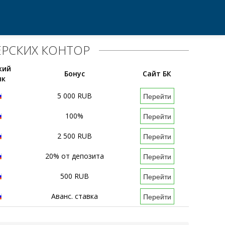
ЕРСКИХ КОНТОР
кий
Бонус
Сайт БК
ык
5 000 RUB
Перейти
100%
Перейти
2 500 RUB
Перейти
20% от депозита
Перейти
500 RUB
Перейти
Аванс. ставка
Перейти