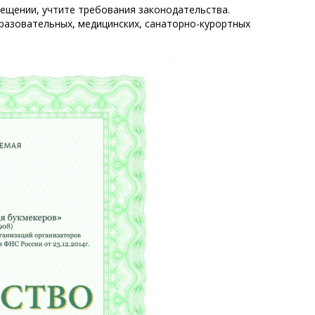
мещении, учтите требования законодательства.
бразовательных, медицинских, санаторно-курортных