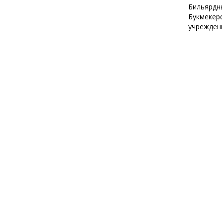
Бильярдн
Букмекерс
учрежден