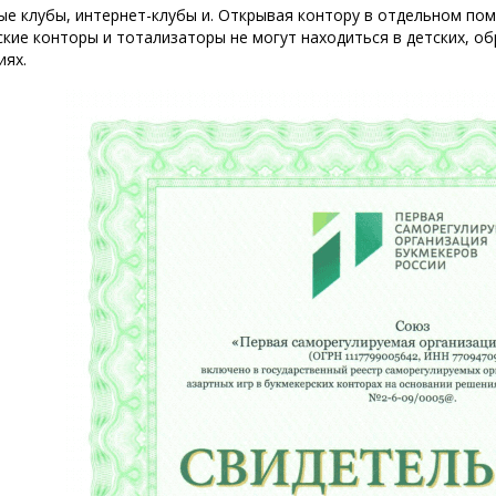
ые клубы, интернет-клубы и. Открывая контору в отдельном по
кие конторы и тотализаторы не могут находиться в детских, о
иях.