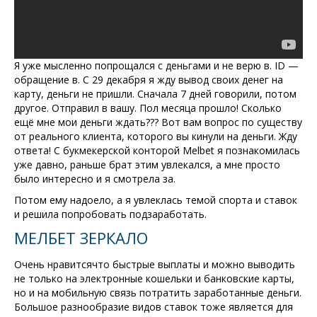
Я уже мысленно попрощался с деньгами и не верю в. ID —
обращение в. С 29 декабря я жду вывод своих денег на
карту, деньги не пришли. Сначала 7 дней говорили, потом
другое. Отправил в вашу. Пол месяца прошло! Сколько
ещё мне мои деньги ждать??? Вот вам вопрос по существу
от реального клиента, которого вы кинули на деньги. Жду
ответа! С букмекерской конторой Melbet я познакомилась
уже давно, раньше брат этим увлекался, а мне просто
было интересно и я смотрела за.
Потом ему надоело, а я увлеклась темой спорта и ставок
и решила попробовать подзаработать.
МЕЛБЕТ ЗЕРКАЛО
Очень нравитсячто быстрые выплаты и можно выводить
не только на электронные кошельки и банковские карты,
но и на мобильную связь потратить заработанные деньги.
Большое разнообразие видов ставок тоже является для