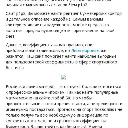
начиная с минимальных ставок. Чем p1p2.
Сайт p1p2. Вы можете найти рейтинг букмекерских контор
и детальное описание каждой из. Самым важным
критерием является надежность, многие предлагают
золотые горы, но нужно еще эти горы вывести на свой
счет.
Дальше, коэффициенты — как правило, они
приблизительно одинаковые, но
Леон воронеж
же
разнятся. Наш сайт помогает найти наиболее выгодные
для пользователей коэффициенты в сфере спортивного
беттинга.
Роспись и линия матчей — этот пункт больше относиться
к профессиональным игрокам. Так как найти популярные
матчи можно на сайте любой БК. Но чтобы
привлекательные с точки зрения ставки, а не зрелищности
игры нужно постараться. Прогнозы на спорт позволяют не
только получить всю необходимую информацию по
конкретным матчам, но и сравнить коэффициенты
букмекеров. Здравствуйте, разберитесь!!! У меня