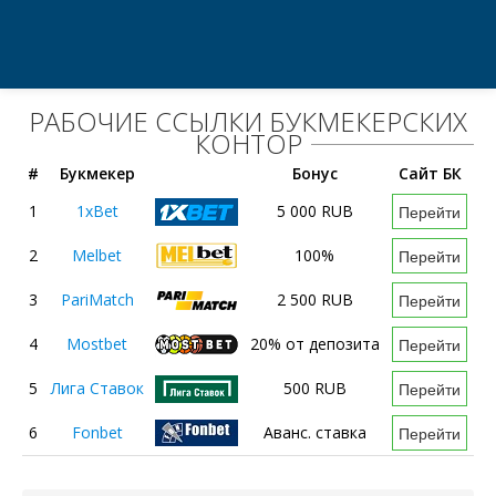
РАБОЧИЕ ССЫЛКИ БУКМЕКЕРСКИХ
КОНТОР
#
Букмекер
Бонус
Сайт БК
1
1xBet
5 000 RUB
Перейти
2
Melbet
100%
Перейти
3
PariMatch
2 500 RUB
Перейти
4
Mostbet
20% от депозита
Перейти
5
Лига Ставок
500 RUB
Перейти
6
Fonbet
Аванс. ставка
Перейти