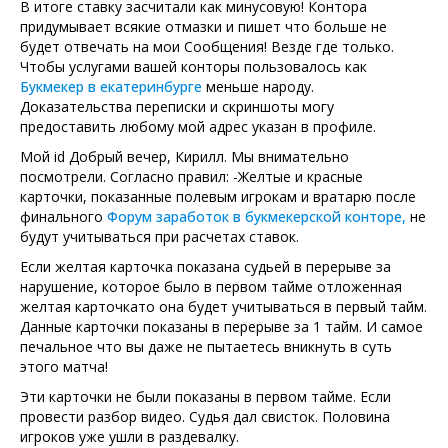
В итоге ставку засчитали как минусовую! Контора
придумывает всякие отмазки и пишет что больше не
будет отвечать на мои Сообщения! Везде где только.
Чтобы услугами вашей конторы пользовалось как
Букмекер в екатеринбурге
меньше народу.
Доказательства переписки и скриншоты могу
предоставить любому мой адрес указан в профиле.
Мой id Добрый вечер, Кирилл. Мы внимательно
посмотрели. Согласно правил: -Желтые и красные
карточки, показанные полевым игрокам и вратарю после
финального
Форум заработок в букмекерской конторе,
не
будут учитываться при расчетах ставок.
Если желтая карточка показана судьей в перерыве за
нарушение, которое было в первом тайме отложенная
желтая карточкато она будет учитываться в первый тайм.
Данные карточки показаны в перерыве за 1 тайм. И самое
печальное что вы даже не пытаетесь вникнуть в суть
этого матча!
Эти карточки не были показаны в первом тайме. Если
провести разбор видео. Судья дал свисток. Половина
игроков уже ушли в раздевалку.