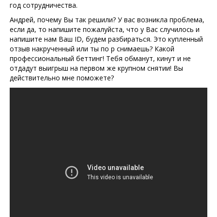
год сотрудничества.
Андрей, почему Вы так решили? У вас возникла проблема,
если да, то напишите пожалуйста, что у Вас случилось и
напишите нам Ваш ID, будем разбираться. Это купленный
отзыв накрученный или ты по р снимаешь? Какой
профессиональный беттинг! Тебя обманут, кинут и не
отдадут выигрыш на первом же крупном снятии! Вы
действительно мне поможете?