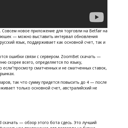
ть. Совсем новое приложение для торговли на Betfair на
х плюшек — можно выставить интервал обновления
усский язык, поддерживает как основной счет, так и
ются ошибки связи с сервером. ZoomBet скачать —
еню скорее всего, определяется по языку,
 если"просмотр сматченных и не сматченных ставок,
рынках.
ларов, так что сумму придется повысить до 4 — после
рживает только основной счет, австралийский не
d скачать — обзор этого бота сдесь. Это лучший