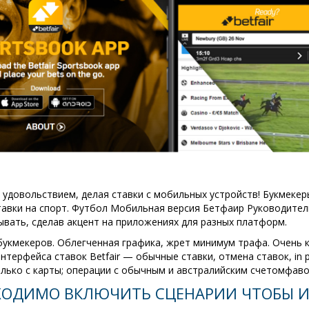
 удовольствием, делая ставки с мобильных устройств! Букмеке
тавки на спорт. Футбол Мобильная версия Бетфаир Руководител
вать, сделав акцент на приложениях для разных платформ.
укмекеров. Облегченная графика, жрет минимум трафа. Очень к
нтерфейса ставок Betfair — обычные ставки, отмена ставок, in 
лько с карты; операции с обычным и австралийским счетомфаво
ХОДИМО ВКЛЮЧИТЬ СЦЕНАРИИ ЧТОБЫ И