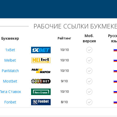
РАБОЧИЕ ССЫЛКИ БУКМЕК
Моб.
Русс
Букмекер
Рейтинг
версия
яз
1xBet
10/10
Melbet
10/10
PariMatch
10/10
Mostbet
9/10
Лига Ставок
10/10
Fonbet
8/10