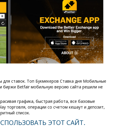
ры для ставок. Топ Букмекеров Ставка дня Мобильные
и биржи Betfair мобильную версию сайта решили не
расивая графика, быстрая работа, все базовые
play торговля, операции со счетом кешаут и депозит,
ритный список.
СПОЛЬЗОВАТЬ ЭТОТ САЙТ.