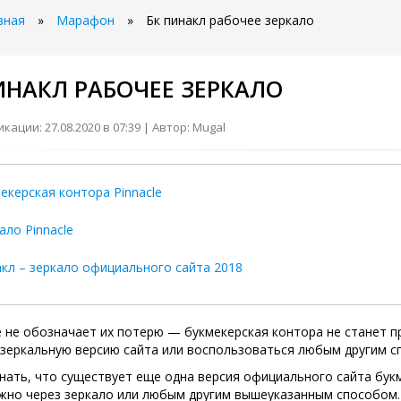
вная
»
Марафон
»
Бк пинакл рабочее зеркало
ИНАКЛ РАБОЧЕЕ ЗЕРКАЛО
кации: 27.08.2020 в 07:39 | Автор: Mugal
екерская контора Pinnacle
ало Pinnacle
кл – зеркало официального сайта 2018
 не обозначает их потерю — букмекерская контора не станет п
 зеркальную версию сайта или воспользоваться любым другим с
нать, что существует еще одна версия официального сайта бук
жно через зеркало или любым другим вышеуказанным способом.