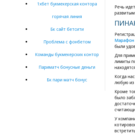
1хбет букмекерская контора
Речь идет
развитым
горячая линия
ПИНАК
Бк сайт бетсити
Регистра
Марафон 
Проблема с фонбетом
были удо
Команды букмекерских контор
Для приме
лимиты по
Париматч бонусные деньги
находятся
Когда на
Бк пари матч бонус
любую из
Кроме то
было забл
достаточн
считающи
У компан
котировок
встретит