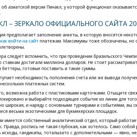
 об азиатской версии Пинакл, у которой функционал оказываетс
.
Л – ЗЕРКАЛО ОФИЦИАЛЬНОГО САЙТА 20
ция предполагает заполнение анкеты, в которую вносятся неко
как войти на сайт
платежам. Максимумы тоже обозначены, но о
влетворены.
ра следует вспомнить, что при проведении бразильского Чемпи
 ставкам достигали миллиона долларов. Не стоит рассматривать
 беттеры, готовые поставить и такие суммы.
ступает необходимость пополнения счета или же вывода получе
 нескольких платежных систем.
го, возможна работа с пластиковыми карточками. Отыщите свеж
окировано и выбирайте подходящее событие из линии для того,
о широкая, и наряду с основными турнирами и событиями, вы с
еся весьма экзотическими для букмекерских площадок.
ии имеется собственный аналитический отдел, который работае
. Правда, роспись не такая глубокая, как хотелось. Само собой
ь исходы, гандикапы, тоталызато с дополнительными — явно, н