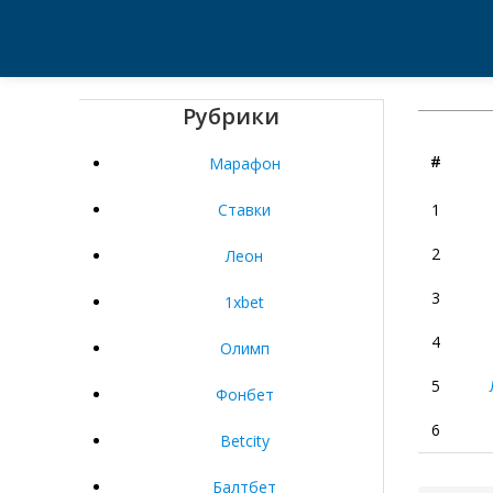
Рубрики
#
Марафон
Ставки
1
2
Леон
3
1xbet
4
Олимп
5
Фонбет
6
Betcity
Балтбет