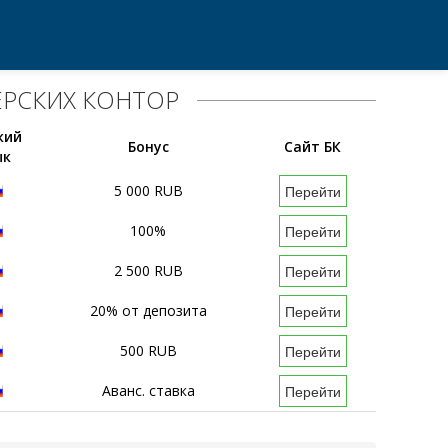
ЕРСКИХ КОНТОР
кий
Бонус
Сайт БК
ык
5 000 RUB
Перейти
100%
Перейти
2 500 RUB
Перейти
20% от депозита
Перейти
500 RUB
Перейти
Аванс. ставка
Перейти