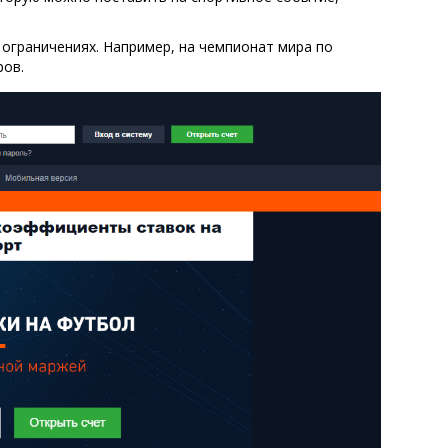
б ограничениях. Например, на чемпионат мира по
ров.