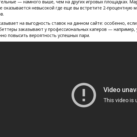
ельные — намного выше, чем на других игровых площадках. Мар
е оказывается невысокой где еще вы встретите 2-процентную м
в.
казывает на выгодность ставок на данном сайте: особенно, есл
беттеры заказывают у профессиональных каперов — например, у
нно повысить вероятность успешных пари.