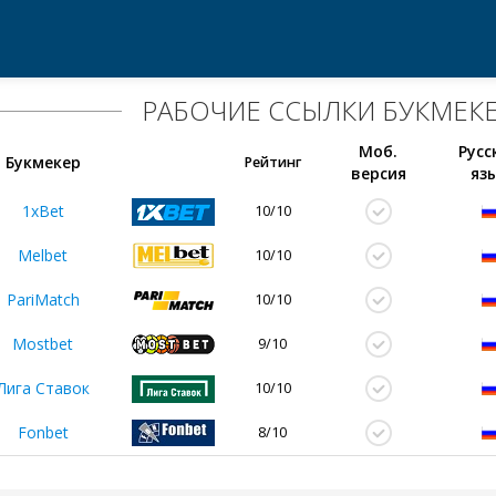
РАБОЧИЕ ССЫЛКИ БУКМЕК
Моб.
Русс
Букмекер
Рейтинг
версия
яз
1xBet
10/10
Melbet
10/10
PariMatch
10/10
Mostbet
9/10
Лига Ставок
10/10
Fonbet
8/10