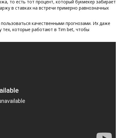
жа, то есть тот процент, который букмекер забирает
аржу в ставках на встречи примерно равнозначных
и пользоваться качественными прогнозами. Их даже
 тех, которые работают в Tim bet, чтобы