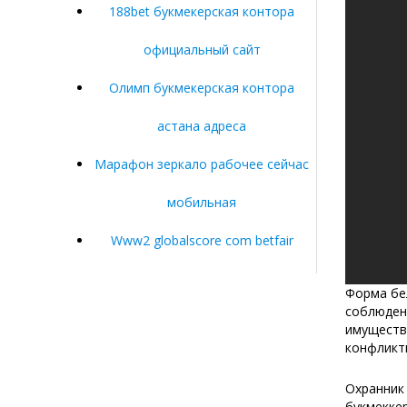
188bet букмекерская контора
официальный сайт
Олимп букмекерская контора
астана адреса
Марафон зеркало рабочее сейчас
мобильная
Www2 globalscore com betfair
Форма бел
соблюден
имуществ
конфликтн
Охранник 
букмеккер