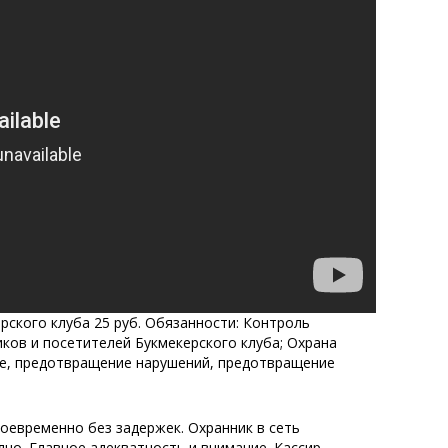
рского клуба 25 руб. Обязанности: Контроль
ков и посетителей Букмекерского клуба; Охрана
бе, предотвращение нарушений, предотвращение
воевременно без задержек. Охранник в сеть
чо. Главное адекватность и внимание. Кассир