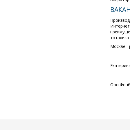
ВАКАН
Производс
Интернет.
преимущес
тотализа
Москве - 
Екатерина
Ооо Фонбе