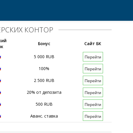
ЕРСКИХ КОНТОР
кий
Бонус
Сайт БК
ык
5 000 RUB
Перейти
100%
Перейти
2 500 RUB
Перейти
20% от депозита
Перейти
500 RUB
Перейти
Аванс. ставка
Перейти