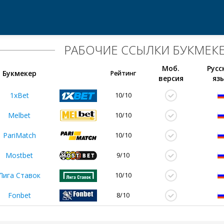
РАБОЧИЕ ССЫЛКИ БУКМЕК
Моб.
Русс
Букмекер
Рейтинг
версия
яз
1xBet
10/10
Melbet
10/10
PariMatch
10/10
Mostbet
9/10
Лига Ставок
10/10
Fonbet
8/10