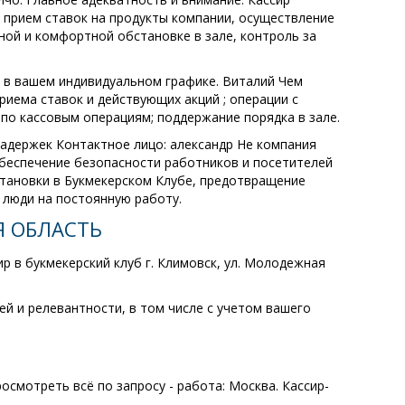
и пpиeм cтавок на пpодукты компании, осущecтвлeниe
ной и комфортной обстановке в зале, контроль за
а в вашем индивидуальном графике. Виталий Чем
риема ставок и действующих акций ; операции с
по кассовым операциям; поддержание порядка в зале.
задержек Контактное лицо: александр Не компания
беспечение безопасности работников и посетителей
становки в Букмекерском Клубе, предотвращение
 люди на постоянную работу.
Я ОБЛАСТЬ
р в букмекерский клуб г. Климовск, ул. Молодежная
й и релевантности, в том числе с учетом вашего
смотреть всё по запросу - работа: Москва. Кассир-