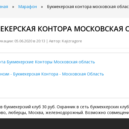
вная
»
Марафон
»
Букмекерская контора московская облас
ЕКЕРСКАЯ КОНТОРА МОСКОВСКАЯ 
кации: 05.06.2020 в 20:13 | Автор: Kajizragore
та Букмекерские Конторы Московская область
нсии - Букмекерская Контора - Московская Область
в букмекерский клуб 30 руб. Охранник в сеть букмеккерских кл
во, люберцы, Москва, железнодорожный. Возможно совмещени