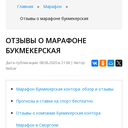
Главная
»
Марафон
»
Отзывы о марафоне букмекерская
ОТЗЫВЫ О МАРАФОНЕ
БУКМЕКЕРСКАЯ
Дата публикации: 08.06.2020 в 21:06 | Автор:
Nebar
Марафон букмекерская контора: обзор и отзывы
Прогнозы и ставки на спорт бесплатно
Отзывы о компании Букмекерская контора
Марафон в Сморгони