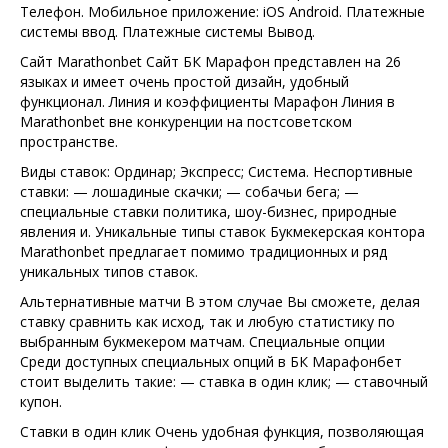
Телефон. Мобильное приложение: iOS Android. Платежные
системы ввод. Платежные системы Вывод.
Сайт Marathonbet Сайт БК Марафон представлен на 26
языках и имеет очень простой дизайн, удобный
функционал. Линия и коэффициенты Марафон Линия в
Marathonbet вне конкуренции на постсоветском
пространстве.
Виды ставок: Ординар; Экспресс; Система. Неспортивные
ставки: — лошадиные скачки; — собачьи бега; —
специальные ставки политика, шоу-бизнес, природные
явления и. Уникальные типы ставок Букмекерская контора
Marathonbet предлагает помимо традиционных и ряд
уникальных типов ставок.
Альтернативные матчи В этом случае Вы сможете, делая
ставку сравнить как исход, так и любую статистику по
выбранным букмекером матчам. Специальные опции
Среди доступных специальных опций в БК Марафонбет
стоит выделить такие: — ставка в один клик; — ставочный
купон.
Ставки в один клик Очень удобная функция, позволяющая