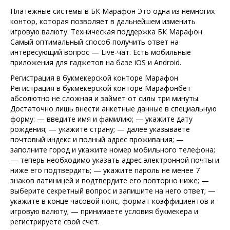
Платежные системы в БК Марафон Это одна из немногих
контор, которая позволяет в дальнейшем изменить
игровую валюту. Техническая поддержка БК Марафон
Самый оптимальный способ получить ответ на
интересующий вопрос — Live-чат. Есть мобильные
приложения для гаджетов на базе iOS и Android.
Регистрация в букмекерской конторе Марафон
Регистрация в букмекерской конторе Марафонбет
абсолютно не сложная и займет от силы три минуты.
Достаточно лишь внести анкетные данные в специальную
форму: — введите имя и фамилию; — укажите дату
рождения; — укажите страну; — далее указываете
почтовый индекс и полный адрес проживания; —
заполните город и укажите номер мобильного телефона;
— теперь необходимо указать адрес электронной почты и
ниже его подтвердить; — укажите пароль не менее 7
знаков латиницей и подтвердите его повторно ниже; —
выберите секретный вопрос и запишите на него ответ; —
укажите в конце часовой пояс, формат коэффициентов и
игровую валюту; — принимаете условия букмекера и
регистрируете свой счет.