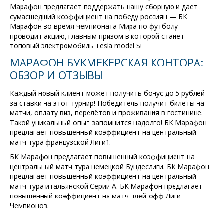
Марафон предлагает поддержать нашу сборную и дает
сумасшедший коэффициент на победу россиян — БК
Марафон во время чемпионата Мира по футболу
проводит акцию, главным призом в которой станет
топовый электромобиль Tesla model S!
МАРАФОН БУКМЕКЕРСКАЯ КОНТОРА:
ОБЗОР И ОТЗЫВЫ
Каждый новый клиент может получить бонус до 5 рублей
за ставки на этот турнир! Победитель получит билеты на
матчи, оплату виз, перелётов и проживания в гостинице.
Такой уникальный опыт запомнится надолго! БК Марафон
предлагает повышенный коэффициент на центральный
матч тура французской Лиги1.
БК Марафон предлагает повышенный коэффициент на
центральный матч тура немецкой Бундеслиги. БК Марафон
предлагает повышенный коэффициент на центральный
матч тура итальянской Серии А. БК Марафон предлагает
повышенный коэффициент на матч плей-офф Лиги
Чемпионов.