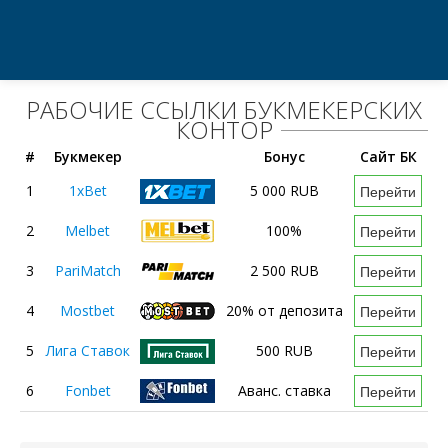
РАБОЧИЕ ССЫЛКИ БУКМЕКЕРСКИХ
КОНТОР
#
Букмекер
Бонус
Сайт БК
1
1xBet
5 000 RUB
Перейти
2
Melbet
100%
Перейти
3
PariMatch
2 500 RUB
Перейти
4
Mostbet
20% от депозита
Перейти
5
Лига Ставок
500 RUB
Перейти
6
Fonbet
Аванс. ставка
Перейти