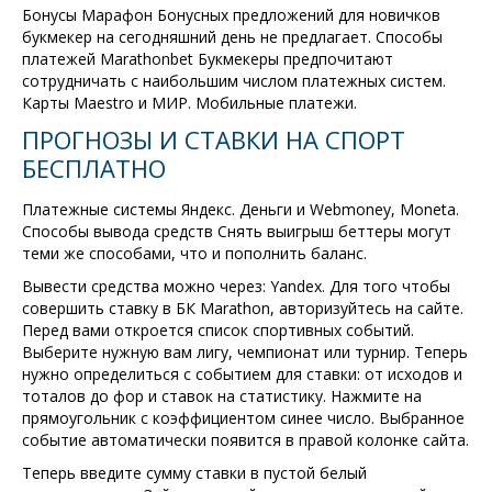
Бонусы Марафон Бонусных предложений для новичков
букмекер на сегодняшний день не предлагает. Способы
платежей Marathonbet Букмекеры предпочитают
сотрудничать с наибольшим числом платежных систем.
Карты Maestro и МИР. Мобильные платежи.
ПРОГНОЗЫ И СТАВКИ НА СПОРТ
БЕСПЛАТНО
Платежные системы Яндекс. Деньги и Webmoney, Moneta.
Способы вывода средств Снять выигрыш беттеры могут
теми же способами, что и пополнить баланс.
Вывести средства можно через: Yandex. Для того чтобы
совершить ставку в БК Marathon, авторизуйтесь на сайте.
Перед вами откроется список спортивных событий.
Выберите нужную вам лигу, чемпионат или турнир. Теперь
нужно определиться с событием для ставки: от исходов и
тоталов до фор и ставок на статистику. Нажмите на
прямоугольник с коэффициентом синее число. Выбранное
событие автоматически появится в правой колонке сайта.
Теперь введите сумму ставки в пустой белый