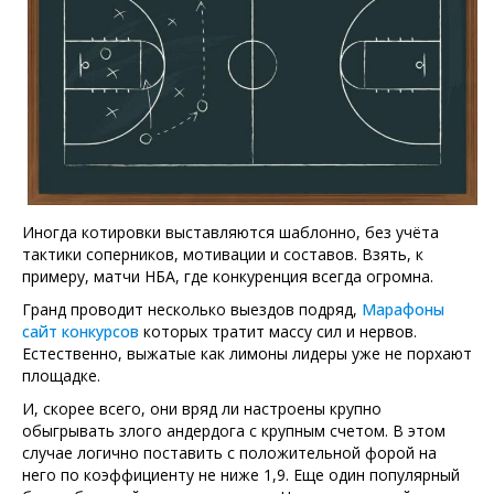
Иногда котировки выставляются шаблонно, без учёта
тактики соперников, мотивации и составов. Взять, к
примеру, матчи НБА, где конкуренция всегда огромна.
Гранд проводит несколько выездов подряд,
Марафоны
сайт конкурсов
которых тратит массу сил и нервов.
Естественно, выжатые как лимоны лидеры уже не порхают
площадке.
И, скорее всего, они вряд ли настроены крупно
обыгрывать злого андердога с крупным счетом. В этом
случае логично поставить с положительной форой на
него по коэффициенту не ниже 1,9. Еще один популярный