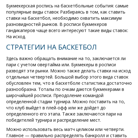
Букмекерская роспись на баскетбольные события: самые
популярные виды ставок Разбираясь в том, как ставить
ставки на баскетбол, необходимо охватить максимум
разновидностей рынков. В росписи букмекеров
гандикаперов чаще всего интересуют такие виды ставок:
На исход.
СТРАТЕГИИ НА БАСКЕТБОЛ
Здесь важно обращать внимание на то, заключается ли
пари с учетом овертайма или. Букмекеры в росписи
разводят эти рынки. Можно также делать ставки на исход
отдельных четвертей. Большой выбор этого вида ставок
обусловлен тем, что в баскетболе статистика достаточно
разнообразна. Тоталы по очкам даются букмекерами в
широчайшей росписи. Преодоление командой
определенной стадии турнира. Можно поставить на то,
что клуб выйдет в плей-офф или же дойдет до
определенного его этапа. Также заключаются пари на
победителей турнира и распределение мест.
Можно использовать весь матч целиком или четверти.
Главное — правильно распределять банкролл и ставить