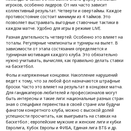
игроков, особенно лидеров. От них часто зависит
коллективный результат. Четверти и овертаймы. Каждое
противостояние состоит минимум из 4 таймов. Это
позволяет выстраивать выгодные ставочные тактики в
каждом матче. Удобно для игры в режиме LIVE.
Разная длительность четвертей. Особенно это влияет на
тоталы. Регулярные чемпионаты и турниры на вылет. В
зависимости от этапа состязания определяется и
турнирная мотивация каждого клуба. Это обязательно
нужно учитывать, вычисляя, как правильно делать ставки
на баскетбол.
Фолы и напряженные концовки. Накопление нарушений
ведет к тому, что за любой фол назначаются штрафные
броски. Часто это влияет на результат в концовке матча.
Для гандикаперов-любителей и профессионалов могут
быть интересны и такие лиги: национальные разных стран
зная о специфике первенства в своей стране или будучи
фанатом конкретного клуба, можно с высокой долей
успешности просчитать, как выигрывать на ставках на
баскетбол ; европейские мужские и женские лиги и кубки
Евролига, Кубок Европы и ФИБА, Единая лига ВТБ и др.