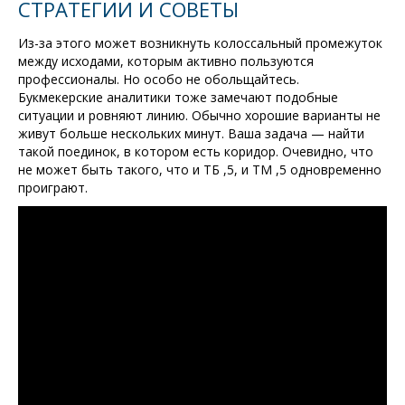
СТРАТЕГИИ И СОВЕТЫ
Из-за этого может возникнуть колоссальный промежуток
между исходами, которым активно пользуются
профессионалы. Но особо не обольщайтесь.
Букмекерские аналитики тоже замечают подобные
ситуации и ровняют линию. Обычно хорошие варианты не
живут больше нескольких минут. Ваша задача — найти
такой поединок, в котором есть коридор. Очевидно, что
не может быть такого, что и ТБ ,5, и ТМ ,5 одновременно
проиграют.