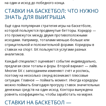
на один и исход до победного конца.
СТАВКИ НА БАСКЕТБОЛ: ЧТО НУЖНО
ЗНАТЬ ДЛЯ ВЫИГРЫША
Ещё одна популярная стратегия игры на баскетболе,
которой пользуются продвинутые бетторы. Коридор —
это промежуток между двумя противоположными
исходами. Например, тоталами меньше-больше или
отрицательной и положительной форами. Коридоры в
ставках на спорт. БК пользуются услугами разных
аналитиков.
Каждый специалист оценивает событие индивидуально,
предлагая свои тоталы и форы. Второй вариант — лайв.
Многие БК с запозданием изменяют счёт и роспись,
поэтому на несколько секунд возникают плюсовые
ситуации. Главное — поймать момент. Иногда коридоры
можно поймать благодаря прогрузу ставок значительных
денежных средств на один исход. Контора вынуждена
ровнять коэффициенты, чтобы заработать на марже.
СТАВКИ НА БАСКЕТБОЛ —