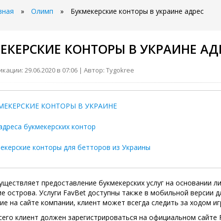
вная
»
Олимп
»
Букмекерские конторы в украине адрес
ЕКЕРСКИЕ КОНТОРЫ В УКРАИНЕ АД
кации: 29.06.2020 в 07:06 | Автор: Tygokree
МЕКЕРСКИЕ КОНТОРЫ В УКРАИНЕ
адреса букмекерских контор
екерские конторы для бетторов из Украины
уществляет предоставление букмекерских услуг на основании л
е острова. Услуги FavBet доступны также в мобильной версии 
е на сайте компании, клиент может всегда следить за ходом иг
сего клиент должен зарегистрироваться на официальном сайте