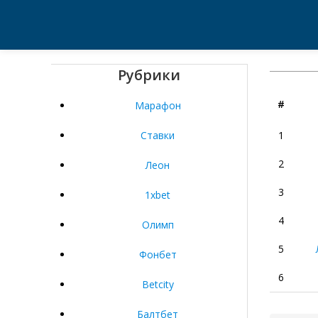
Рубрики
#
Марафон
Ставки
1
2
Леон
3
1xbet
4
Олимп
5
Фонбет
6
Betcity
Балтбет