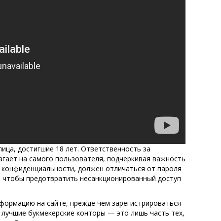
ица, достигшие 18 лет. Ответственность за
агает на самого пользователя, подчеркивая важность
ке конфиденциальности, должен отличаться от пароля
а, чтобы предотвратить несанкционированный доступ
нформацию на сайте, прежде чем зарегистрироваться
 лучшие букмекерские конторы — это лишь часть тех,