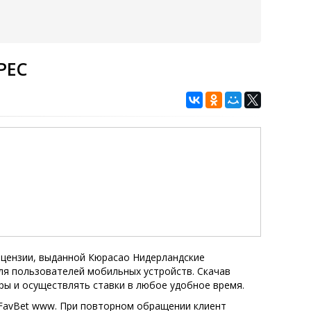
РЕС
ицензии, выданной Кюрасао Нидерландские
для пользователей мобильных устройств. Скачав
ры и осуществлять ставки в любое удобное время.
 FavBet www. При повторном обращении клиент