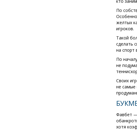
кто заним
По собств
Особенно,
желтых ка
игроков.
Такой бол
сделать с
на спорт 
По начал
не подум
теннисхор
Своих иг
не самые 
продуман
БУКМЕ
Фавбет — 
обанкроти
хотя коэ