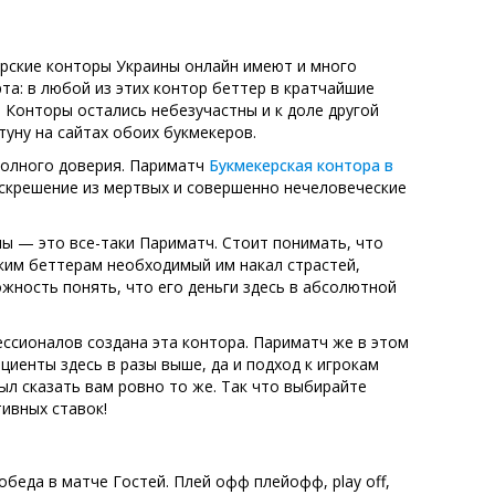
ерские конторы Украины онлайн имеют и много
та: в любой из этих контор беттер в кратчайшие
 Конторы остались небезучастны и к доле другой
уну на сайтах обоих букмекеров.
полного доверия. Париматч
Букмекерская контора в
скрешение из мертвых и совершенно нечеловеческие
ны — это все-таки Париматч. Стоит понимать, что
ким беттерам необходимый им накал страстей,
жность понять, что его деньги здесь в абсолютной
ессионалов создана эта контора. Париматч же в этом
циенты здесь в разы выше, да и подход к игрокам
ыл сказать вам ровно то же. Так что выбирайте
тивных ставок!
еда в матче Гостей. Плей офф плейофф, play off,