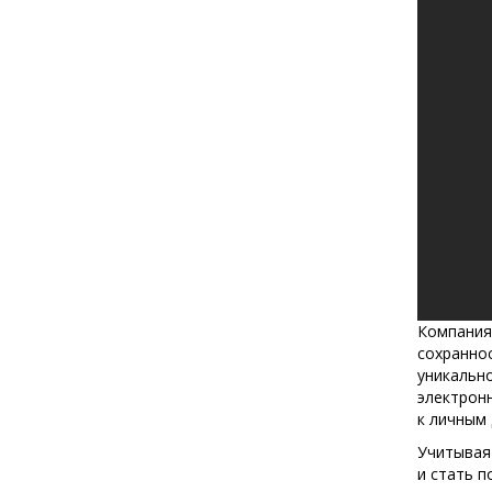
Компания 
сохранно
уникально
электронн
к личным
Учитывая
и стать 