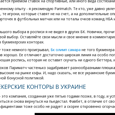
ается приемом ставок на спортивные, или иного вида состязани
енному опыту - я рекомендую Parimatch. Те кто, уже давно увле
 те игроки, которые ставят не на счет, а на дополнительные опц
рточек в футбольных матчах или на тоталы очков команд НБА и
ьшого выбора в росписи я не видел в других БК. Новички, проч
вой выбор. Оставляйте свои мысли и свое мнение в комментария
в букмекерских конторах.
у тоже немного проигрывал,
Бк олимп самара
не того букмекера
ав хорошо. Ее отличают достаточно широкая линия на особо по
ошая роспись, которая не оставит скучать ни одного беттера, 
роков Париматч частенько задабривает разнообразными плюшка
высокие на рынке кэфы. И, надо сказать, не все украинские бук
ной бонусной политикой.
КЕРСКИЕ КОНТОРЫ В УКРАИНЕ
это компания, созданная уже пятью годами позже, в году, и ус
ться и снова вернуться на пьедестал. Фавбет, в отличие от св
ффициентами тоже особо не радует а скорее откровенно огорча