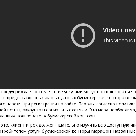
предупреждает о том, что ее услугами могут воспользоваться л
сть предоставленных личных данных букмекерская контора возл
го пароля при регистрации на сайте. Пароль, согласно полити
ой почты, аккаунта в социальных сетях и. Эта мера необходим
 данным пользователя букмекерской конторы.
 это, клиент игрок должен тщательно изучить всю доступную и
потребителем услуги букмекерской конторы Марафон. Названные