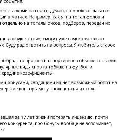
я события.
чен ставками на спорт, думаю, со мною согласятся.
ии в матчах. Например, как я, на тотал фолов и
 отдельно на тоталы очков, подборов, передач их
итав данную статью, смогут уже самостоятельно
х. Буду рад ответить на вопросы. Я любитель ставок
 выбрал, то прогноз на спортивное события составил
пулярные виды спорта тобишь на футбол и
и средние коэффициенты.
ми-бонусами, сводящими на нет возможный ропот на
мекерские конторы могут похвастаться столь
певшая за 17 лет жизни потерять лицензию, почти
оего конкурента, про бонусы вообще не вспоминает,
ет.