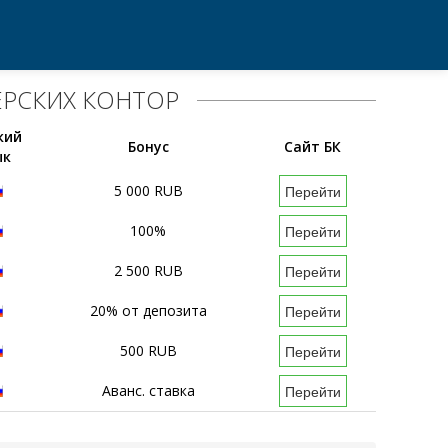
ЕРСКИХ КОНТОР
кий
Бонус
Сайт БК
ык
5 000 RUB
Перейти
100%
Перейти
2 500 RUB
Перейти
20% от депозита
Перейти
500 RUB
Перейти
Аванс. ставка
Перейти