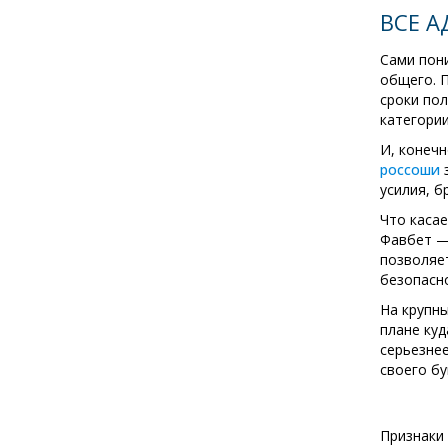
ВСЕ А
Сами пони
общего. П
сроки по
категории
И, конеч
россоши
з
усилия, б
Что касае
Фавбет —
позволяет
безопасн
На крупны
плане куд
серьезнее
своего бу
Признаки 