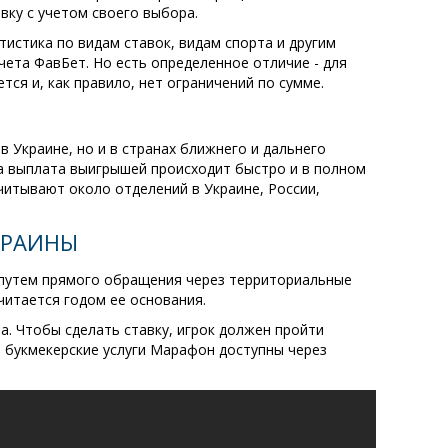
авку с учетом своего выбора.
истика по видам ставок, видам спорта и другим
ета ФавБет. Но есть определенное отличие - для
тся и, как правило, нет ограничений по сумме.
 Украине, но и в странах ближнего и дальнего
а выплата выигрышей происходит быстро и в полном
итывают около отделений в Украине, России,
КРАИНЫ
и путем прямого обращения через территориальные
читается годом ее основания.
. Чтобы сделать ставку, игрок должен пройти
 букмекерские услуги Марафон доступны через