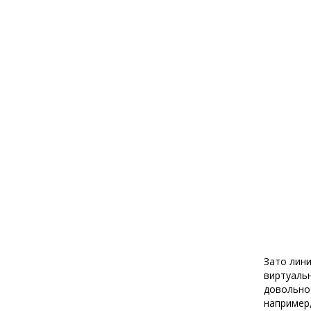
Зато лин
виртуальн
довольно
например,