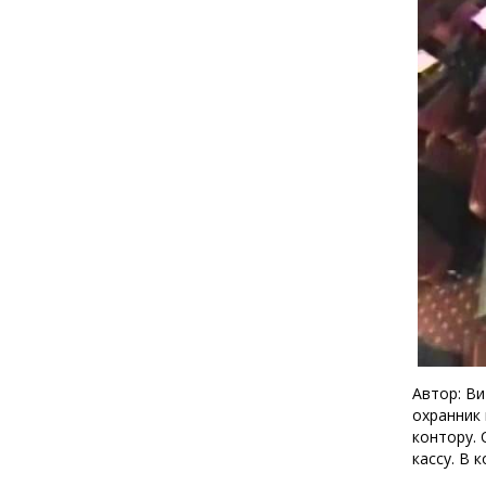
Автор: Ви
охранник 
контору. 
кассу. В 