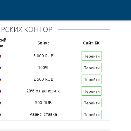
ЕРСКИХ КОНТОР
кий
Бонус
Сайт БК
ык
5 000 RUB
Перейти
100%
Перейти
2 500 RUB
Перейти
20% от депозита
Перейти
500 RUB
Перейти
Аванс. ставка
Перейти