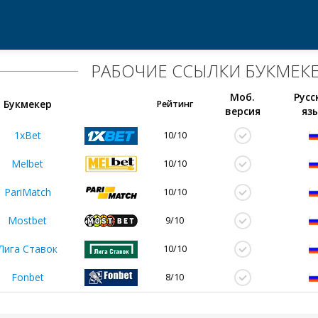
РАБОЧИЕ ССЫЛКИ БУКМЕК
Моб.
Русс
Букмекер
Рейтинг
версия
яз
1xBet
10/10
Melbet
10/10
PariMatch
10/10
Mostbet
9/10
Лига Ставок
10/10
Fonbet
8/10