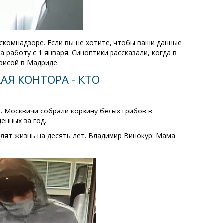
скомнадзоре. Если вы не хотите, чтобы ваши данные
 работу с 1 января. Синоптики рассказали, когда в
рисой в Мадриде.
АЯ КОНТОРА - КТО
. Москвичи собрали корзину белых грибов в
енных за год.
лят жизнь на десять лет. Владимир Винокур: Мама