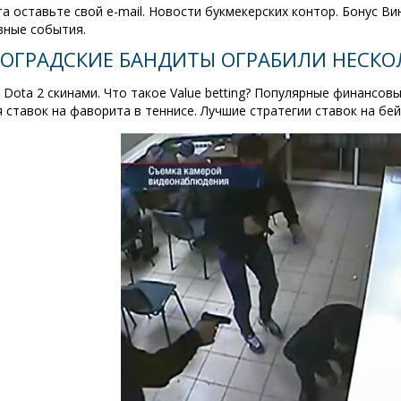
а оставьте свой e-mail. Новости букмекерских контор. Бонус Вин
вные события.
НОГРАДСКИЕ БАНДИТЫ ОГРАБИЛИ НЕСКО
 Dota 2 скинами. Что такое Value betting? Популярные финансов
 ставок на фаворита в теннисе. Лучшие стратегии ставок на бей