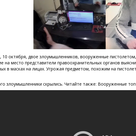
, 10 октября, двое злоумышленников, вооруженные пистолетом,
е на место представители правоохранительных органов выяснил
ых в масках на лицах. Угрожая предметом, похожим на пистолет
ого злоумышленники скрылись. Читайте также: Вооруженные топ