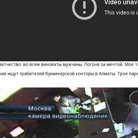
атчество: во всем виноваты мужчины. Погоня за мечтой. Мое та
ие ищут грабителей букмекерской конторы в Алматы. Трое парн