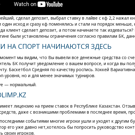
ейший, сделал депозит, выбрал ставку в лайве с кф 2,2 нажал к
 один исход и сразу кф поменялись и стали на порядок меньше, 
да клиент сделает депозит, а потом начинаете так издеваться?
гине были установлены ограничения согласно правилам БК, дан
КИ НА СПОРТ НАЧИНАЮТСЯ ЗДЕСЬ
момент мы видим, что Вы вывели все денежные средства со сче
тель БК получит уведомление о вашем вопросе, и когда вы пол
чту. Баскетбол Средняя по качеству роспись. Хоккей Вариативна
п-уровня, но и для менее значимых турниров.
ve — нормальный.
OLIMP.KZ
имеет лицензию на прием ставок в Республике Казахстан. Отзы
редств, даже с возникшими проблемами в последнее время, про
 последними событиями многие игроки ушли и уходят к другим б
ор его уже давно нет,хотелось бы попросить руководство конт
ь своих игроков.