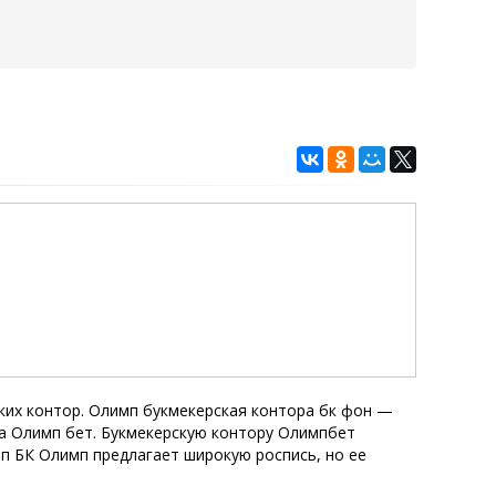
ких контор. Олимп букмекерская контора бк фон —
ра Олимп бет. Букмекерскую контору Олимпбет
мп БК Олимп предлагает широкую роспись, но ее