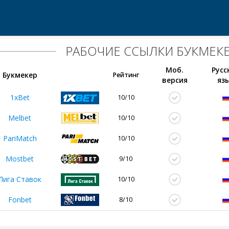
РАБОЧИЕ ССЫЛКИ БУКМЕК
Моб.
Русс
Букмекер
Рейтинг
версия
яз
1xBet
10/10
Melbet
10/10
PariMatch
10/10
Mostbet
9/10
Лига Ставок
10/10
Fonbet
8/10