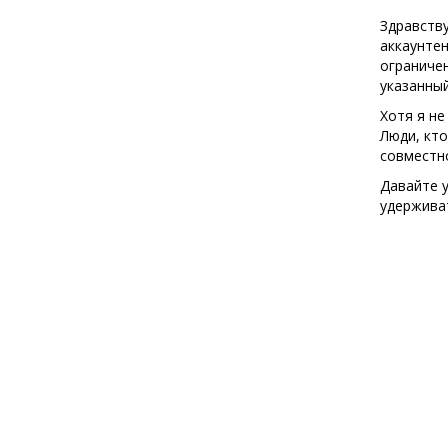
Здравству
аккаунтен
ограничен
указанный
Хотя я не
Люди, кто
совместн
Давайте у
удержива