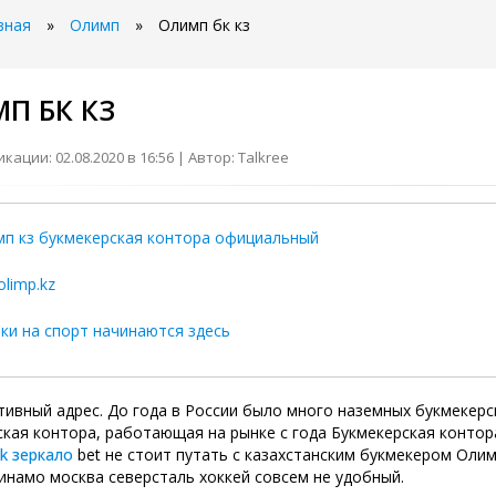
вная
»
Олимп
»
Олимп бк кз
П БК КЗ
кации: 02.08.2020 в 16:56 | Автор: Talkree
п кз букмекерская контора официальный
olimp.kz
ки на спорт начинаются здесь
ивный адрес. До года в России было много наземных букмекерс
ская контора, работающая на рынке с года Букмекерская конто
k зеркало
bet не стоит путать с казахстанским букмекером Оли
инамо москва северсталь хоккей совсем не удобный.