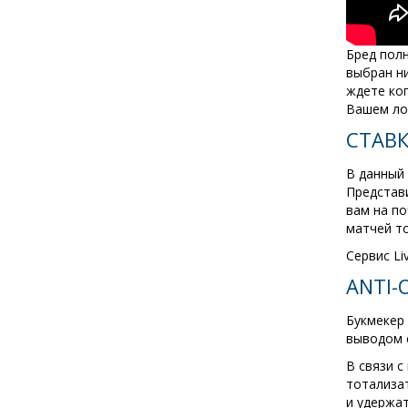
Бред полн
выбран ни
ждете ког
Вашем ло
СТАВ
В данный 
Представи
вам на по
матчей то
Сервис Li
ANTI-
Букмекер 
выводом с
В связи с
тотализат
и удержат