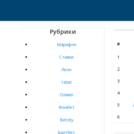
Рубрики
#
Марафон
Ставки
1
2
Леон
3
1xbet
4
Олимп
5
Фонбет
6
Betcity
Балтбет