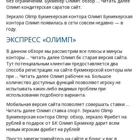
без ограничений. Букмекер Олимп: обзор … Читать далее
Олимп кондитерская саратов сайт.
Зеркало Olimp Букмекерская контора Олимп Букмекерская
контора Олимп появилась в сети совсем недавно — в
году.
ЭКСПРЕСС «ОЛИМП»
В данном обзоре мы рассмотрим все плюсы и минусы
конторы … Читать далее Олимп бк старая версия сайта.
Тут потенциальным клиентам предоставляется два
способа регистрации: на сайте букмекерской конторы или
при … Читать далее Олимп рабочее на. Большое
количество доступных функций позволяют игроку не
испытывать каких-либо видимых проблем при
использовании подобного варианта.
Мобильная версия сайта позволяет совершать ставки …
Читать далее Олимп ставка спорт. Зеркало Olimp
Букмекерская контора Olimp: обзор, зеркало Фрибет на
рублей в подарок от БК Олимп Букмекер дарит всем
новым игрокам фрибет на рублей!
Просто зарегистрируйтесь на сайте и бонус у вас в