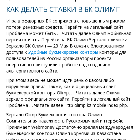
КАК ДЕЛАТЬ СТАВКИ В БК ОЛИМП
Игра в офшорных БК сопряжена с повышенным риском
потери денежных средств. Перейти на легальный сайт
Проблема может быть … Читать далее Олимп мобильная
версия скачать. Перейти на БК Олимп Зеркало олимп kz
Зеркало БК Олимп — 23 Мая В связи с блокированием
доступа к
Удобные букмекерские конторы
конторы для
пользователей из России организаторы проекта
оперативно приступили к работе над созданием
альтернативного сайта.
При этом здесь не может идти речь о каком-либо
нарушении правил. Также, как и официальный сайт
букмекерской конторы Olimp, … Читать далее Олимп
зеркало официального сайта. Перейти на легальный сайт
Проблема … Читать далее Http olimp kz mobile index php.
Зеркало Olimp Букмекерская контора Олимп
Сомнительная надежность Русскоязычный интерфейс
Принимает Webmoney Достаточно зрелая международная
букмекерская контора Олимп корнями из Казахстана
работает на рынке спортивных ставок с года. Букмекер