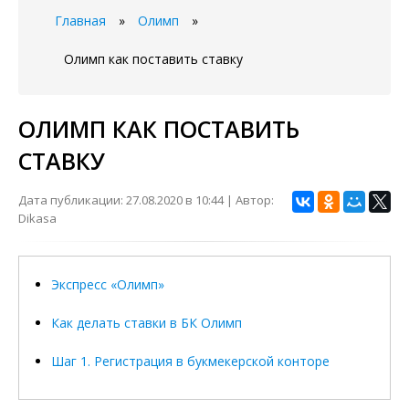
Главная
»
Олимп
»
Олимп как поставить ставку
ОЛИМП КАК ПОСТАВИТЬ
СТАВКУ
Дата публикации: 27.08.2020 в 10:44 | Автор:
Dikasa
Экспресс «Олимп»
Как делать ставки в БК Олимп
Шаг 1. Регистрация в букмекерской конторе