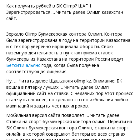
Как получить рублей в БК Olimp? ШАГ 1.
Зарегистрироваться … Читать далее Олимп казахстан
сайт.
Зеркало Olimp Букмекерская контора Олимп. Контора
была зарегистрирована в году на территории Казахстана
и с тех пор уверенно наращивала обороты. Свою
наземную деятельность в пунктах приема ставок
букмекеры из Казахстана на территории России ведут
Бетсити альянс
года, когда была получена
соответствующая лицензия.
Ну, … Читать далее Щдшьзюля olimp kz. Внимание: БК
вошла в пятерку лучших … Читать далее Олимп
официальный сайт на ставки. С недавних пор этот процесс
стал чуть сложнее, но сделано это во избежания любых
махинаций и защиты честных игроков.
Мобильная версия сайта позволяет … Читать далее
Ставки на спорт букмекерская контора олимп. Перейти на
БК Олимп Букмекерская контора Олимп, ставки на спорт
онлайн в которой совершают беттеры во всех странах