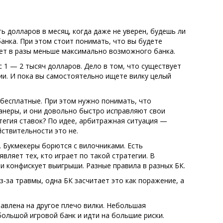
ть долларов в месяц, когда даже не уверен, будешь ли
анка. При этом стоит понимать, что вы будете
удет в разы меньше максимально возможного банка.
 1 — 2 тысяч долларов. Дело в том, что существует
и. И пока вы самостоятельно ищете вилку целый
бесплатные. При этом нужно понимать, что
канеры, и они довольно быстро исправляют свои
тегия ставок? По идее, арбитражная ситуация —
ствительности это не.
. Букмекеры борются с вилочниками. Есть
ляет тех, кто играет по такой стратегии. В
и конфискует выигрыши. Разные правила в разных БК.
з-за травмы, одна БК засчитает это как поражение, а
авлена на другое плечо вилки. Небольшая
большой игровой банк и идти на большие риски.