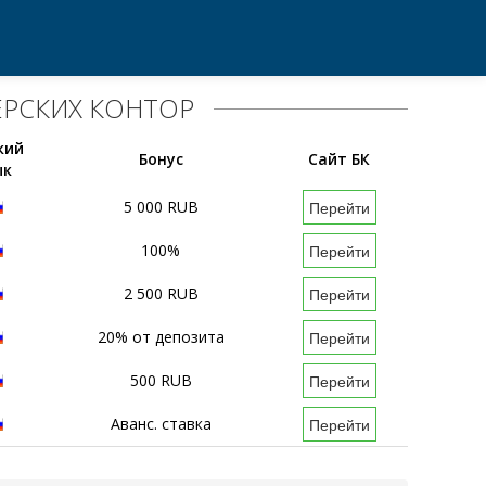
ЕРСКИХ КОНТОР
кий
Бонус
Сайт БК
ык
5 000 RUB
Перейти
100%
Перейти
2 500 RUB
Перейти
20% от депозита
Перейти
500 RUB
Перейти
Аванс. ставка
Перейти