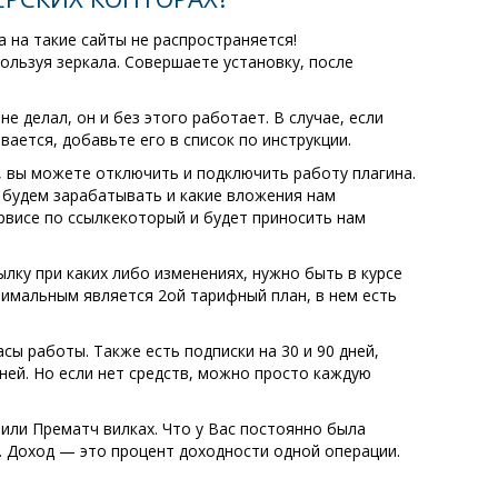
 на такие сайты не распространяется!
ользуя зеркала. Совершаете установку, после
не делал, он и без этого работает. В случае, если
вается, добавьте его в список по инструкции.
о, вы можете отключить и подключить работу плагина.
ы будем зарабатывать и какие вложения нам
рвисе по ссылкекоторый и будет приносить нам
ылку при каких либо изменениях, нужно быть в курсе
тимальным является 2ой тарифный план, в нем есть
сы работы. Также есть подписки на 30 и 90 дней,
ней. Но если нет средств, можно просто каждую
или Прематч вилках. Что у Вас постоянно была
. Доход — это процент доходности одной операции.