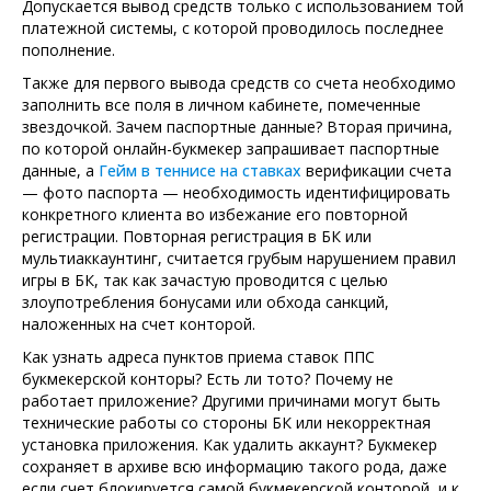
Допускается вывод средств только с использованием той
платежной системы, с которой проводилось последнее
пополнение.
Также для первого вывода средств со счета необходимо
заполнить все поля в личном кабинете, помеченные
звездочкой. Зачем паспортные данные? Вторая причина,
по которой онлайн-букмекер запрашивает паспортные
данные, а
Гейм в теннисе на ставках
верификации счета
— фото паспорта — необходимость идентифицировать
конкретного клиента во избежание его повторной
регистрации. Повторная регистрация в БК или
мультиаккаунтинг, считается грубым нарушением правил
игры в БК, так как зачастую проводится с целью
злоупотребления бонусами или обхода санкций,
наложенных на счет конторой.
Как узнать адреса пунктов приема ставок ППС
букмекерской конторы? Есть ли тото? Почему не
работает приложение? Другими причинами могут быть
технические работы со стороны БК или некорректная
установка приложения. Как удалить аккаунт? Букмекер
сохраняет в архиве всю информацию такого рода, даже
если счет блокируется самой букмекерской конторой, и к