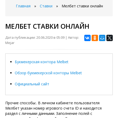
Главная
»
Ставки
»
Мелбет ставки онлайн
МЕЛБЕТ СТАВКИ ОНЛАЙН
Дата публикации: 20.06.2020 в 05:09 | Автор:
Mejar
Букмекерская контора Melbet
Обзор букмекерской конторы Melbet
Официальный сайт
Прочие способы:. В личном кабинете пользователя
Мелбет указан номер игрового счета ID и находится
раздел с личными данными. Заполнение полей с