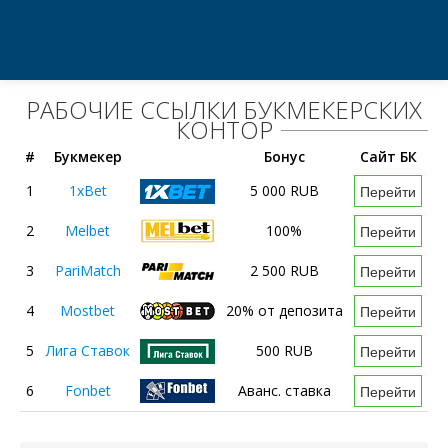
РАБОЧИЕ ССЫЛКИ БУКМЕКЕРСКИХ
КОНТОР
#
Букмекер
Бонус
Сайт БК
1
1xBet
5 000 RUB
Перейти
2
Melbet
100%
Перейти
3
PariMatch
2 500 RUB
Перейти
4
Mostbet
20% от депозита
Перейти
5
Лига Ставок
500 RUB
Перейти
6
Fonbet
Аванс. ставка
Перейти