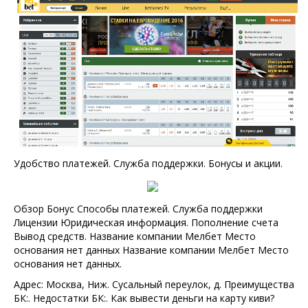
Удобство платежей. Служба поддержки. Бонусы и акции.
Обзор Бонус Способы платежей. Служба поддержки
Лицензии Юридическая информация. Пополнение счета
Вывод средств. Название компании Мелбет Место
основания нет данных Название компании Мелбет Место
основания нет данных.
Адрес: Москва, Ниж. Сусальный переулок, д. Преимущества
БК:. Недостатки БК:. Как вывести деньги на карту киви?