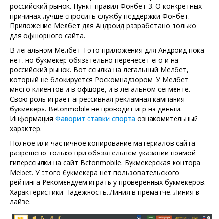
российский рынок. Пункт правил Фонбет 3. О конкретных
причинах лучше спросить службу поддержки Фонбет.
Приложение Мелбет для Андроид разработано только
для офшорного сайта.
В легальном Мелбет Тото приложения для Андроид пока
нет, но букмекер обязательно перенесет его и на
российский рынок. Вот ссылка на легальный Мелбет,
который не блокируется Роскомнадзором. У Мелбет
много клиентов и в офшоре, и в легальном сегменте.
Свою роль играет агрессивная рекламная кампания
букмекера. Betonmobile не проводит игр на деньги.
Информация
Фаворит ставки спорта
ознакомительный
характер.
Полное или частичное копирование материалов сайта
разрешено только при обязательном указании прямой
гиперссылки на сайт Betonmobile. Букмекерская контора
Melbet. У этого букмекера нет пользовательского
рейтинга Рекомендуем играть у проверенных букмекеров.
Характеристики Надежность. Линия в прематче. Линия в
лайве.