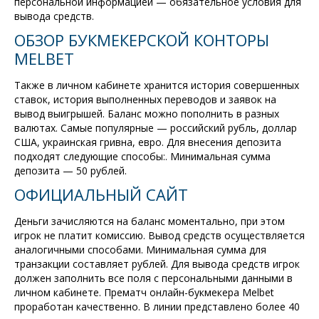
персональной информацией — обязательное условия для
вывода средств.
ОБЗОР БУКМЕКЕРСКОЙ КОНТОРЫ
MELBET
Также в личном кабинете хранится история совершенных
ставок, история выполненных переводов и заявок на
вывод выигрышей. Баланс можно пополнить в разных
валютах. Самые популярные — российский рубль, доллар
США, украинская гривна, евро. Для внесения депозита
подходят следующие способы:. Минимальная сумма
депозита — 50 рублей.
ОФИЦИАЛЬНЫЙ САЙТ
Деньги зачисляются на баланс моментально, при этом
игрок не платит комиссию. Вывод средств осуществляется
аналогичными способами. Минимальная сумма для
транзакции составляет рублей. Для вывода средств игрок
должен заполнить все поля с персональными данными в
личном кабинете. Прематч онлайн-букмекера Melbet
проработан качественно. В линии представлено более 40