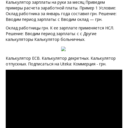
Калькулятор зарплаты на руки за месяц Приведем
примеры расчета заработной платы. Пример 1 Условие:
Оклад работника за январь года составил грн. Решение:
Вводим период зарплаты: с Вводим оклад — грн.
Оклад работницы грн. К ее зарплате применяется НСЛ.
Решение: Вводим период зарплаты: с с Другие
калькуляторы Калькулятор больничных.
Калькулятор ЕСВ. Калькулятор декретных. Калькулятор
отпускных. Подписаться на Uteka: Коммерция - грн.