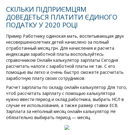
СКІЛЬКИ ПІДПРИЄМЦЯМ
ДОВЕДЕТЬСЯ ПЛАТИТИ ЄДИНОГО
ПОДАТКУ У 2020 РОЦІ
Пример Работнику одинокая мать, воспитывающая двух
несовершеннолетних детей начислено за полный
отработанный месяц грн. Для начисления и расчета
индексации заработной платы воспользуйтесь
справочником Онлайн калькулятор зарплаты Сегодня
рассчитать налоги с заработной платы не так. С его
помощью вы легко и очень быстро сможете рассчитать
заработную плату своих сотрудников.
Расчет зарплаты по окладу онлайн калькулятор Для того,
чтоб рассчитать зарплату с помощью калькулятора
нужно ввести период и оклад работника, выбрать НСЛ в
случае ее использования, а также размер ставки ЕСВ.
Зарплата за неполный месяц онлайн калькулятор Не
обязательно выбирать период — месяц.