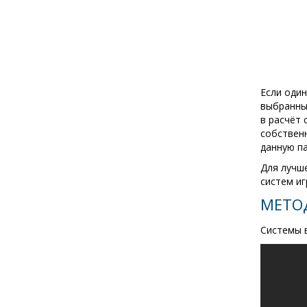
Если один
выбранных
в расчёт 
собствен
данную па
Для лучше
систем иг
МЕТОД
Системы в