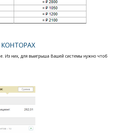
 КОНТОРАХ
е. Из них, для выигрыша Вашей системы нужно чтоб