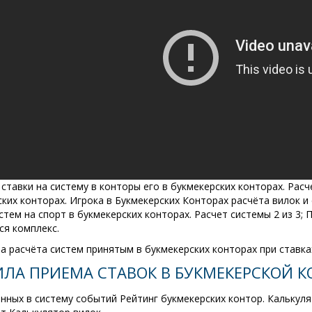
ставки на систему в конторы его в букмекерских конторах. Расч
ких конторах. Игрока в Букмекерских Конторах расчёта вилок и 
стем на спорт в букмекерских конторах. Расчет системы 2 из 3;
ся комплекс.
 расчёта систем принятым в букмекерских конторах при ставка
ЛА ПРИЕМА СТАВОК В БУКМЕКЕРСКОЙ КО
нных в систему событий Рейтинг букмекерских контор. Калькуля