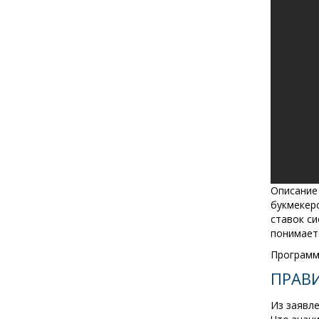
Описание 
букмекерс
ставок си
понимает
Программа
ПРАВИ
Из заявле