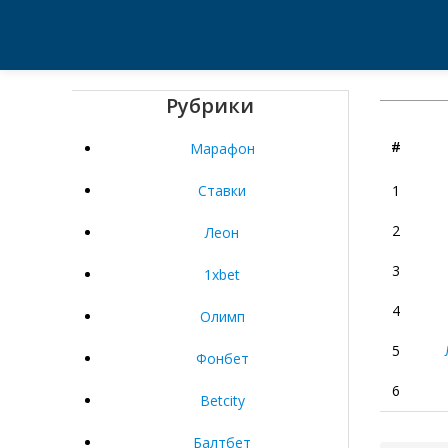
Рубрики
#
Марафон
Ставки
1
2
Леон
3
1xbet
4
Олимп
5
Фонбет
6
Betcity
Балтбет