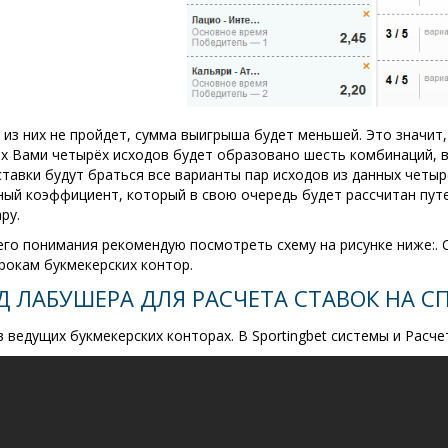
 из них не пройдет, сумма выигрыша будет меньшей. Это значит,
 Вами четырёх исходов будет образовано шесть комбинаций, в 
ставки будут браться все варианты пар исходов из данных четыр
ный коэффициент, который в свою очередь будет рассчитан пу
ру.
го понимания рекомендую посмотреть схему на рисунке ниже:. С
рокам букмекерских контор.
 ЛАБУШЕРА ДЛЯ РАСЧЕТА СТАВОК НА С
 ведущих букмекерских конторах. В Sportingbet системы и Расче