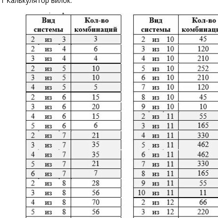
т Калькулятор вилок.