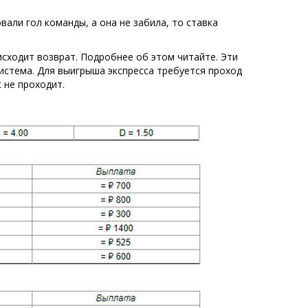
али гол команды, а она не забила, то ставка
исходит возврат. Подробнее об этом читайте. Эти
 система. Для выигрыша экспресса требуется проход
 не проходит.