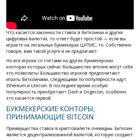
Что касается законности ставок в биткоинах и других
цифровых валютах, то ответ будет простой — если вы
играете на легальных букмекерах ЦУПИС, то. Собственно
говоря, вам такой услуги и не предлагают.
Но все игроки со счетами на других букмекерских
конторах которых сейчас большинство вполне могут себе
это позволить! Большинство игроков предпочитают
играть биткоинами, следующими по популярности идут
Ethereum и Litecoin. В последнее время особую
популярность приобретают Dash и Dogecoin, особенно
это касается первой.
БУКМЕКЕРСКИЕ КОНТОРЫ,
ПРИНИМАЮЩИЕ BITCOIN
Преимущества ставок в криптовалюте очевидны. Биткоин
является децентрализованной валютой, которую создают