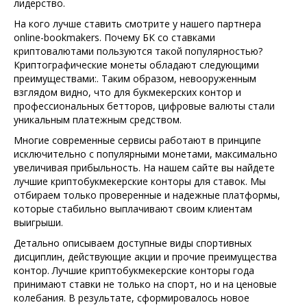
лидерство.
На кого лучше ставить смотрите у нашего партнера
online-bookmakers. Почему БК со ставками
криптовалютами пользуются такой популярностью?
Криптографические монеты обладают следующими
преимуществами:. Таким образом, невооруженным
взглядом видно, что для букмекерских контор и
профессиональных бетторов, цифровые валюты стали
уникальным платежным средством.
Многие современные сервисы работают в принципе
исключительно с популярными монетами, максимально
увеличивая прибыльность. На нашем сайте вы найдете
лучшие криптобукмекерские конторы для ставок. Мы
отбираем только проверенные и надежные платформы,
которые стабильно выплачивают своим клиентам
выигрыши.
Детально описываем доступные виды спортивных
дисциплин, действующие акции и прочие преимущества
контор. Лучшие криптобукмекерские конторы года
принимают ставки не только на спорт, но и на ценовые
колебания. В результате, сформировалось новое