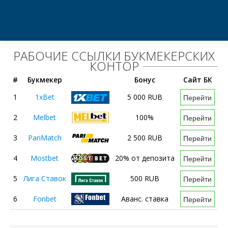
РАБОЧИЕ ССЫЛКИ БУКМЕКЕРСКИХ
КОНТОР
#
Букмекер
Бонус
Сайт БК
1
1xBet
5 000 RUB
Перейти
2
Melbet
100%
Перейти
3
PariMatch
2 500 RUB
Перейти
4
Mostbet
20% от депозита
Перейти
5
Лига Ставок
500 RUB
Перейти
6
Fonbet
Аванс. ставка
Перейти