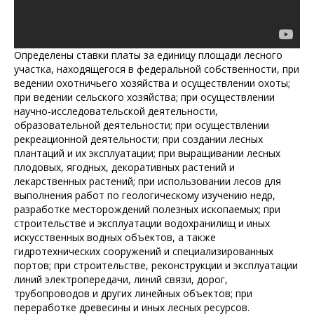
Определены ставки платы за единицу площади лесного
участка, находящегося в федеральной собственности, при
ведении охотничьего хозяйства и осуществлении охоты;
при ведении сельского хозяйства; при осуществлении
научно-исследовательской деятельности,
образовательной деятельности; при осуществлении
рекреационной деятельности; при создании лесных
плантаций и их эксплуатации; при выращивании лесных
плодовых, ягодных, декоративных растений и
лекарственных растений; при использовании лесов для
выполнения работ по геологическому изучению недр,
разработке месторождений полезных ископаемых; при
строительстве и эксплуатации водохранилищ и иных
искусственных водных объектов, а также
гидротехнических сооружений и специализированных
портов; при строительстве, реконструкции и эксплуатации
линий электропередачи, линий связи, дорог,
трубопроводов и других линейных объектов; при
переработке древесины и иных лесных ресурсов.