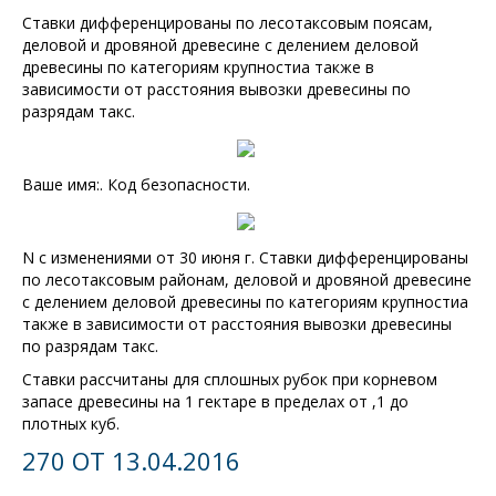
Ставки дифференцированы по лесотаксовым поясам,
деловой и дровяной древесине с делением деловой
древесины по категориям крупностиа также в
зависимости от расстояния вывозки древесины по
разрядам такс.
Ваше имя:. Код безопасности.
N с изменениями от 30 июня г. Ставки дифференцированы
по лесотаксовым районам, деловой и дровяной древесине
с делением деловой древесины по категориям крупностиа
также в зависимости от расстояния вывозки древесины
по разрядам такс.
Ставки рассчитаны для сплошных рубок при корневом
запасе древесины на 1 гектаре в пределах от ,1 до
плотных куб.
270 ОТ 13.04.2016