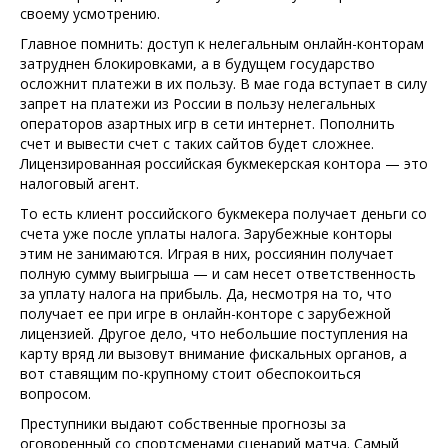
своему усмотрению.
Главное помнить: доступ к нелегальным онлайн-конторам
затруднен блокировками, а в будущем государство
осложнит платежи в их пользу. В мае года вступает в силу
запрет на платежи из России в пользу нелегальных
операторов азартных игр в сети интернет. Пополнить
счет и вывести счет с таких сайтов будет сложнее.
Лицензированная российская букмекерская контора — это
налоговый агент.
То есть клиент российского букмекера получает деньги со
счета уже после уплаты налога. Зарубежные конторы
этим не занимаются. Играя в них, россиянин получает
полную сумму выигрыша — и сам несет ответственность
за уплату налога на прибыль. Да, несмотря на то, что
получает ее при игре в онлайн-конторе с зарубежной
лицензией. Другое дело, что небольшие поступления на
карту вряд ли вызовут внимание фискальных органов, а
вот ставящим по-крупному стоит обеспокоиться
вопросом.
Преступники выдают собственные прогнозы за
оговоренный со спортсменами сценарий матча. Самый