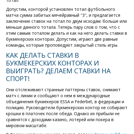
тотал.
Допустим, конторой установлен тотал футбольного
матча сумма забитых мячейравный "3", и предлагается
заключение ставок на тотал по двум исходам: больше или
меньше данного тотала. Теперь пару слов о том, что с
этим самым тоталом делать и как на него делать ставки в
букмекерских конторах. Допустим, играют две равные
команды, которые проповедуют закрытый стиль игры.
КАК ДЕЛАТЬ СТАВКИ В
БУКМЕКЕРСКИХ КОНТОРАХ И
ВЫИГРАТЬ? ДЕЛАЕМ СТАВКИ НА
СПОРТ!
Они отслеживают странные паттерны ставок, снимают
матч с линии и сообщают о нем в международные
объединения букмекеров ESSA и Federbet, в федерации и
полицию. Руководители букмекерских контор не собирают
крошки в платочек после обеда. Однако их прибыли не
сравнятся с доходами казино, лотерей или покера в
мировом масштабе.