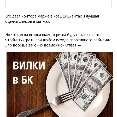
Его дает конторе маржа в коэффициентах и лучшая
оценка шансов в матчах.
Но что, если игроки вместо риска будут ставить так,
чтобы выиграть при любом исходе спортивного события?
Это вообще законно возможно? Ответ —.