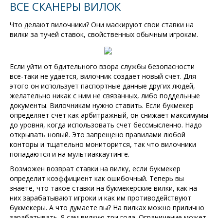
ВСЕ СКАНЕРЫ ВИЛОК
Что делают вилочники? Они маскируют свои ставки на
вилки за тучей ставок, свойственных обычным игрокам.
Если уйти от бдительного взора службы безопасности
все-таки не удается, вилочник создает новый счет. Для
этого он использует паспортные данные других людей,
желательно никак с ним не связанных, либо поддельные
документы. Вилочникам нужно ставить. Если букмекер
определяет счет как арбитражный, он снижает максимумы
до уровня, когда использовать счет бессмысленно. Надо
открывать новый. Это запрещено правилами любой
конторы и тщательно мониторится, так что вилочники
попадаются и на мультиаккаутинге.
Возможен возврат ставки на вилку, если букмекер
определит коэффициент как ошибочный. Теперь вы
знаете, что такое ставки на букмекерские вилки, как на
них зарабатывают игроки и как им противодействуют
букмекеры. А что думаете вы? На вилках можно прилично
зарабатывать. Я сам вилкую три года. Ограничение может