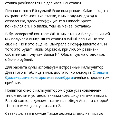
ставка разбивается на две частных ставки.
Первая ставка F 0 суммой Если выигрывает Salamanka, то
сыграют обе частные ставки, и мы получим доход К
сожалению, здесь коэффициент в Pinnacle Sports
понизился c 1. Но вилка, тем не менее, осталась.
В букмекерской конторе WillHill мы ставим В случае ничьей
мы получаем выигрыш со ставки в WillHill равный Но это
еще не. Но и это еще не. Выиграла с коэффициентом 1. И
того это будет Таким образом, при любом развитии
событий мы получим Вилка F 1 Общая сумма ставок как
обычно рублей.
Для расчета сумм используем встроенный калькулятор.
Для этого в таблице вилок достаточно кликнуть
Ставки в
букмекерские конторы екатеринбурга
ячейке с процентом
прибыли.
Появится окно с калькулятором с уже установленным
типом вилки и установленными коэффициентами выплат.
В этой конторе делаем ставки на победу Atalanta с форой
-1 по коэффициенту выплаты 2.
Ставку делаем в сумме Также делаем ставку на чистую