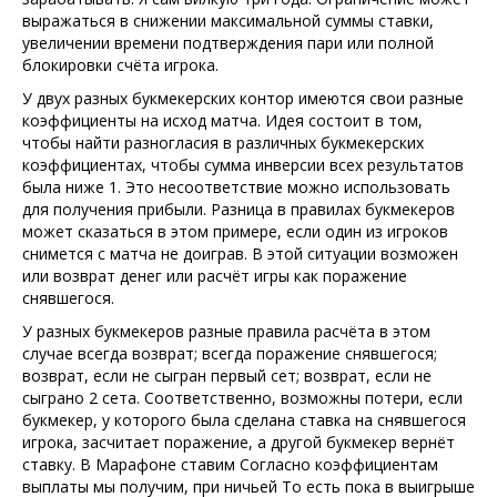
выражаться в снижении максимальной суммы ставки,
увеличении времени подтверждения пари или полной
блокировки счёта игрока.
У двух разных букмекерских контор имеются свои разные
коэффициенты на исход матча. Идея состоит в том,
чтобы найти разногласия в различных букмекерских
коэффициентах, чтобы сумма инверсии всех результатов
была ниже 1. Это несоответствие можно использовать
для получения прибыли. Разница в правилах букмекеров
может сказаться в этом примере, если один из игроков
снимется с матча не доиграв. В этой ситуации возможен
или возврат денег или расчёт игры как поражение
снявшегося.
У разных букмекеров разные правила расчёта в этом
случае всегда возврат; всегда поражение снявшегося;
возврат, если не сыгран первый сет; возврат, если не
сыграно 2 сета. Соответственно, возможны потери, если
букмекер, у которого была сделана ставка на снявшегося
игрока, засчитает поражение, а другой букмекер вернёт
ставку. В Марафоне ставим Согласно коэффициентам
выплаты мы получим, при ничьей То есть пока в выигрыше