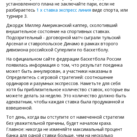
установленного плана не заключайте пари, если не
разбираетесь
1 х ставка экспресс линия
виде спорта, или
турнире 3.
Джордж Миллер Американский каппер, сколотивший
внушительное состояние на спортивных ставках.
Подозрительный - договорной матч сыграли тульский
Арсенал и ставропольское Динамо в рамках второго
дивизиона российской Суперлиги по баскетболу.
На официальном сайте федерации баскетбола России
появилась информация о том, что результат поединка
может быть аннулирован, а участники наказаны в
Определитесь с игровой стратегией: соотношение
ординаров и разумных экспрессов. Наметьте для себя
хотя бы приблизительное количество ставок, которые вы
можете делать за неделю. Это количество должно быть
адекватным, чтобы каждая ставка была продуманной и
взвешенной.
Тот день, когда вы отступите от намеченной стратегии
без уважительной причины, будет началом краха.
Главное: никогда не изменяйте максимальный процент
банка для одной ставки больше, чем на несколько