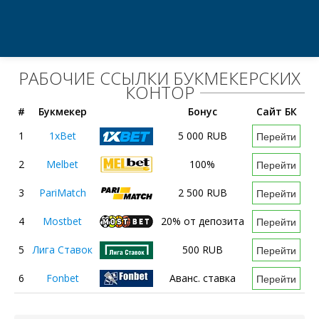
РАБОЧИЕ ССЫЛКИ БУКМЕКЕРСКИХ
КОНТОР
#
Букмекер
Бонус
Сайт БК
1
1xBet
5 000 RUB
Перейти
2
Melbet
100%
Перейти
3
PariMatch
2 500 RUB
Перейти
4
Mostbet
20% от депозита
Перейти
5
Лига Ставок
500 RUB
Перейти
6
Fonbet
Аванс. ставка
Перейти