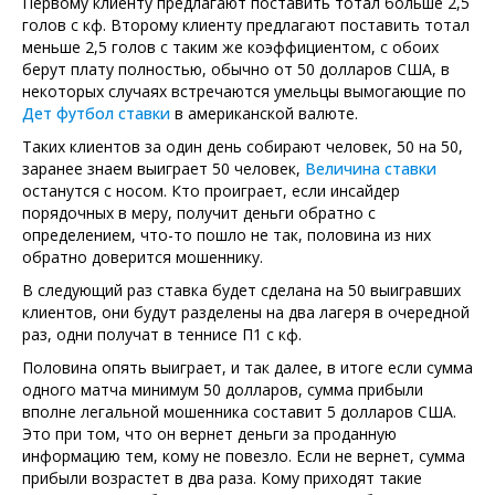
Первому клиенту предлагают поставить тотал больше 2,5
голов с кф. Второму клиенту предлагают поставить тотал
меньше 2,5 голов с таким же коэффициентом, с обоих
берут плату полностью, обычно от 50 долларов США, в
некоторых случаях встречаются умельцы вымогающие по
Дет футбол ставки
в американской валюте.
Таких клиентов за один день собирают человек, 50 на 50,
заранее знаем выиграет 50 человек,
Величина ставки
останутся с носом. Кто проиграет, если инсайдер
порядочных в меру, получит деньги обратно с
определением, что-то пошло не так, половина из них
обратно доверится мошеннику.
В следующий раз ставка будет сделана на 50 выигравших
клиентов, они будут разделены на два лагеря в очередной
раз, одни получат в теннисе П1 с кф.
Половина опять выиграет, и так далее, в итоге если сумма
одного матча минимум 50 долларов, сумма прибыли
вполне легальной мошенника составит 5 долларов США.
Это при том, что он вернет деньги за проданную
информацию тем, кому не повезло. Если не вернет, сумма
прибыли возрастет в два раза. Кому приходят такие