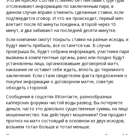
Это интересно! Соответственно беттинговые структуры
отслеживают информацию по заключенным пари, в
данном случае вправе отменить сделанные ставки, если
подтвердится сговор. И что же происходит, первый мяч
влетает после 60 минуты поединка, второй через 10
минут, и два забивают на последней десяти минутке.
Если компании смогут покрыть ставки на разные исходы, и
будут иметь прибыль, все останется как. В случае
проигрыша бк, будет собрана информация, участники пари
вызваны в компетентные органы, рано или поздно будут
установлены лица, организовавшие договорной матч,
наказание не оставит себя ждать, вплоть до тюремного
заключения. Если стали свидетелем факта предложения о
покупке информации о договорном матче, советую
обходить стороной.
Сообщения в соцсетях ВКонтакте, разнообразных
капперских форумах чистой воды развод. Вы потеряете
деньги, часто это довольно существенные суммы, на лицо
мошенничество. Как действуют мошенники? Они продают
прогноз на матч состоящий в основном из двух исходов,
возьмем тотал больше и тотал меньше.