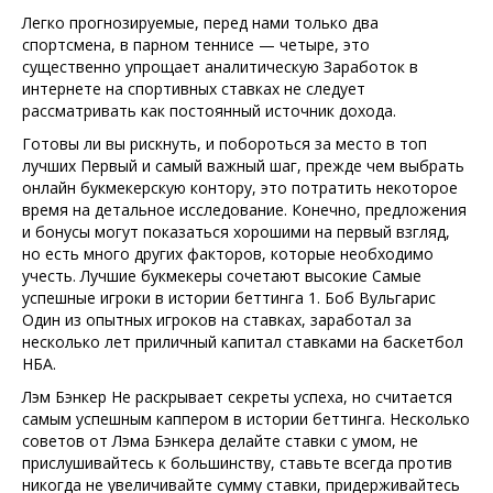
Легко прогнозируемые, перед нами только два
спортсмена, в парном теннисе — четыре, это
существенно упрощает аналитическую Заработок в
интернете на спортивных ставках не следует
рассматривать как постоянный источник дохода.
Готовы ли вы рискнуть, и побороться за место в топ
лучших Первый и самый важный шаг, прежде чем выбрать
онлайн букмекерскую контору, это потратить некоторое
время на детальное исследование. Конечно, предложения
и бонусы могут показаться хорошими на первый взгляд,
но есть много других факторов, которые необходимо
учесть. Лучшие букмекеры сочетают высокие Самые
успешные игроки в истории беттинга 1. Боб Вульгарис
Один из опытных игроков на ставках, заработал за
несколько лет приличный капитал ставками на баскетбол
НБА.
Лэм Бэнкер Не раскрывает секреты успеха, но считается
самым успешным каппером в истории беттинга. Несколько
советов от Лэма Бэнкера делайте ставки с умом, не
прислушивайтесь к большинству, ставьте всегда против
никогда не увеличивайте сумму ставки, придерживайтесь