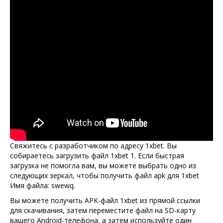
Свяжитесь с разработчиком по адресу 1xbet. Вы
собираетесь загрузить файл 1xbet 1. Если быстрая
загрузка не помогла вам, вы можете выбрать одно из
следующих зеркал, чтобы получить файл apk для 1xbet
Имя файла: swewq.
Вы можете получить APK-файл 1xbet из прямой ссылки
для скачивания, затем переместите файл на SD-карту
вашего Android-телефона, а затем используйте один