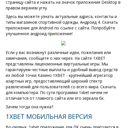
страницу сайта и нажать на значок приложения Desktop в
правом верхнем углу.
Здесь вы можете узнать актуальные адреса, контакты и
типы магазинов спортивной одежды. Андроид 4. Скачать
приложение для Android по ссылке с сайта. Попробуйте
улучшенное андроид приложение!
Если у вас возникнут различные идеи, пожелания или
замечания, сообщите о них через. На сайте 1XBET
представлены лицензионные виртуальные игры. Мы
гарантируем честные выплаты и удобный вывод средств
из любой точки Казино 1XBET - крупнейший агрегатор
азартных игр, предоставляющий широкий спектр
развлечений для пользователей со всего мира. Скачать
для компьютера. По сути программа 1xbet ничем не
отличается от главного сайта или его зеркала бк.
Зачем тогда она нужна?
1XBET МОБИЛЬНАЯ ВЕРСИЯ
Во-первых, 1xbet приложение для ПК очень пригодится в