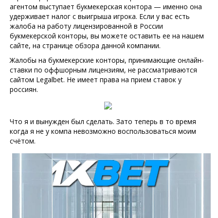
агентом выступает букмекерская контора — именно она
удерживает налог с выигрыша игрока. Если у вас есть
жалоба на работу лицензированной в России
букмекерской конторы, вы можете оставить ее на нашем
сайте, на странице обзора данной компании.
Жалобы на букмекерские конторы, принимающие онлайн-
ставки по оффшорным лицензиям, не рассматриваются
сайтом Legalbet. Не имеет права на прием ставок у
россиян.
Что я и вынужден был сделать. Зато теперь в то время
когда я не у компа невозможно воспользоваться моим
счётом.