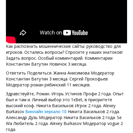
Как распознать мошеннические сайты: руководство для
игроков. Остались вопросы? Спросите у наших знатоков!
Задать вопрос. Особый комментарий. Комментарии
Константин Ватутин Новичок 3 месяца.
Ответить Поделиться. Жанна Анисимова Модератор
Константин Ватутин 3 месяца. Сергей Прокофьев
Модератор роман рябинский 11 месяцев.
Здравствуйте, Роман. Игорь Устинов Профи 2 года. Опыт
был и там и. Личный выбор это 1хBet, в приоритете
высокий коэф. Никита Васильков Игрок 2 года. Alexey
Burkasov
Винлайн зеркало 10
Никита Васильков 2 года.
Александр Дузь Модератор Никита Васильков 2 года. Se
Wa Любитель 2 года. Alexey Burkasov Модератор vogue 2
года.