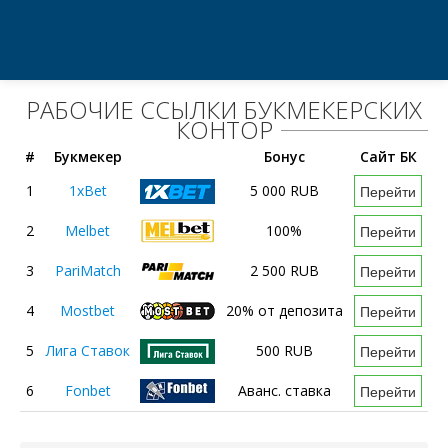
РАБОЧИЕ ССЫЛКИ БУКМЕКЕРСКИХ
КОНТОР
#
Букмекер
Бонус
Сайт БК
1
1xBet
5 000 RUB
Перейти
2
Melbet
100%
Перейти
3
PariMatch
2 500 RUB
Перейти
4
Mostbet
20% от депозита
Перейти
5
Лига Ставок
500 RUB
Перейти
6
Fonbet
Аванс. ставка
Перейти