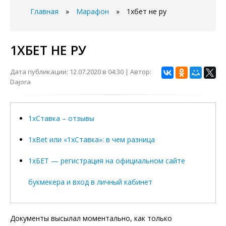
Главная
»
Марафон
»
1хбет не ру
1ХБЕТ НЕ РУ
Дата публикации: 12.07.2020 в 04:30 | Автор:
Dajora
1xСтавка – отзывы
1xBet или «1хСтавка»: в чем разница
1хБЕТ — регистрация на официальном сайте
букмекера и вход в личный кабинет
Документы высылал моментально, как только