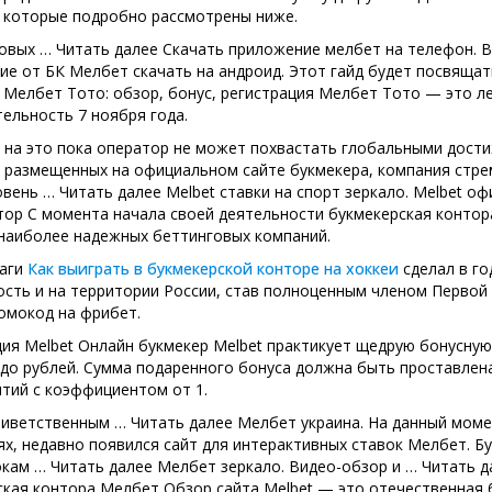
, которые подробно рассмотрены ниже.
овых … Читать далее Скачать приложение мелбет на телефон. В
е от БК Мелбет скачать на андроид. Этот гайд будет посвящать
 Мелбет Тото: обзор, бонус, регистрация Мелбет Тото — это л
ельность 7 ноября года.
 на это пока оператор не может похвастать глобальными дости
х размещенных на официальном сайте букмекера, компания стр
вень … Читать далее Melbet ставки на спорт зеркало. Melbet 
ор С момента начала своей деятельности букмекерская контора
 наиболее надежных беттинговых компаний.
аги
Как выиграть в букмекерской конторе на хоккеи
сделал в го
ость и на территории России, став полноценным членом Первой
омокод на фрибет.
ия Melbet Онлайн букмекер Melbet практикует щедрую бонусную
до рублей. Сумма подаренного бонуса должна быть проставлена
тий с коэффициентом от 1.
риветственным … Читать далее Мелбет украина. На данный моме
х, недавно появился сайт для интерактивных ставок Мелбет. Б
кам … Читать далее Мелбет зеркало. Видео-обзор и … Читать да
ская контора Мелбет Обзор сайта Melbet — это отечественная 