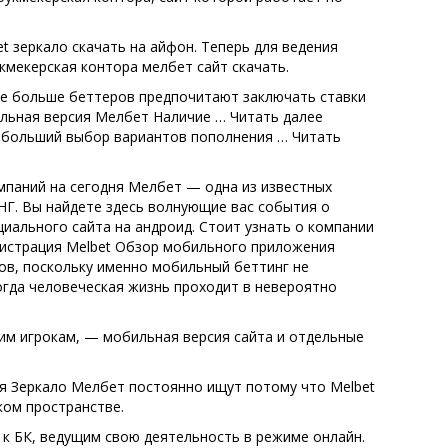
et зеркало скачать на айфон. Теперь для ведения
кмекерская контора мелбет сайт скачать.
Все больше беттеров предпочитают заключать ставки
ильная версия Мелбет Наличие … Читать далее
о больший выбор вариантов пополнения … Читать
мпаний на сегодня Мелбет — одна из известных
НГ. Вы найдете здесь волнующие вас события о
циального сайта на андроид. Стоит узнать о компании
гистрация Melbet Обзор мобильного приложения
в, поскольку именно мобильный беттинг не
огда человеческая жизнь проходит в невероятно
им игрокам, — мобильная версия сайта и отдельные
я Зеркало Мелбет постоянно ищут потому что Melbet
ком пространстве.
 к БК, ведущим свою деятельность в режиме онлайн.