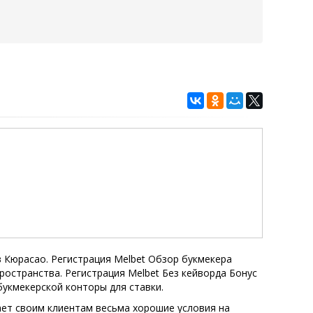
 Кюрасао. Регистрация Melbet Обзор букмекера
ространства. Регистрация Melbet Без кейворда Бонус
букмекерской конторы для ставки.
гает своим клиентам весьма хорошие условия на