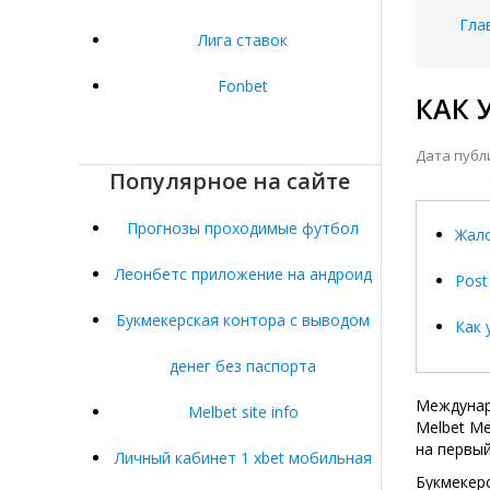
Гла
Лига ставок
Fonbet
КАК 
Дата публи
Популярное на сайте
Прогнозы проходимые футбол
Жало
Леонбетс приложение на андроид
Post
Букмекерская контора с выводом
Как 
денег без паспорта
Междунар
Melbet site info
Melbet Me
на первый
Личный кабинет 1 xbet мобильная
Букмекерс