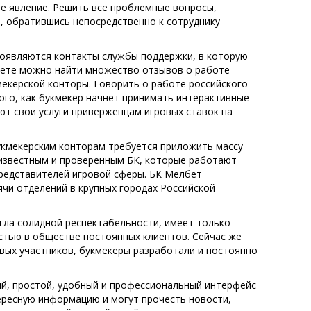
ое явление. Решить все проблемные вопросы,
, обратившись непосредственно к сотруднику
 появляются контакты службы поддержки, в которую
нете можно найти множество отзывов о работе
екерской конторы. Говорить о работе российского
того, как букмекер начнет принимать интерактивные
ют свои услуги приверженцам игровых ставок на
укмекерским конторам требуется приложить массу
 известным и проверенным БК, которые работают
редставителей игровой сферы. БК Мелбет
ячи отделений в крупных городах Российской
гла солидной респектабельности, имеет только
стью в обществе постоянных клиентов. Сейчас же
овых участников, букмекеры разработали и постоянно
ый, простой, удобный и профессиональный интерфейс
ересную информацию и могут прочесть новости,