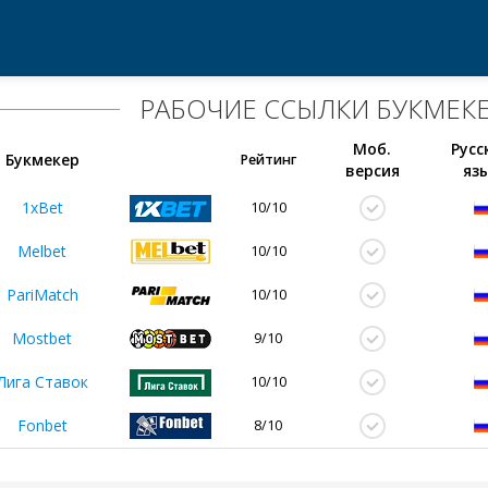
РАБОЧИЕ ССЫЛКИ БУКМЕК
Моб.
Русс
Букмекер
Рейтинг
версия
яз
1xBet
10/10
Melbet
10/10
PariMatch
10/10
Mostbet
9/10
Лига Ставок
10/10
Fonbet
8/10