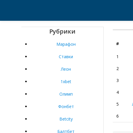
Рубрики
#
Марафон
Ставки
1
2
Леон
3
1xbet
4
Олимп
5
Фонбет
6
Betcity
Балтбет