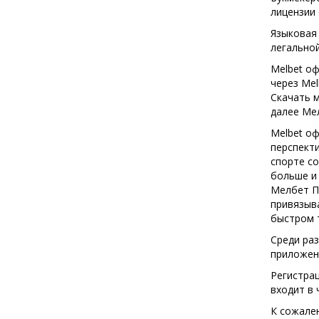
лицензии
Языковая 
легально
Melbet о
через Me
Скачать 
далее Ме
Melbet о
перспект
спорте со
больше и
Мелбет П
привязыва
быстром 
Среди ра
приложен
Регистра
входит в 
К сожале