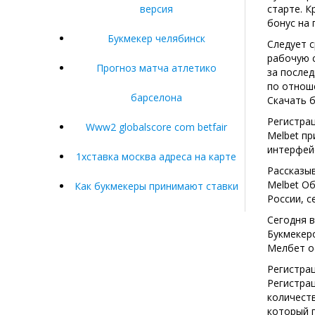
версия
старте. К
бонус на 
Букмекер челябинск
Следует с
рабочую 
Прогноз матча атлетико
за после
по отнош
барселона
Скачать б
Регистрац
Www2 globalscore com betfair
Melbet п
интерфей
1хставка москва адреса на карте
Рассказы
Melbet Об
Как букмекеры принимают ставки
России, с
Сегодня в
Букмекеро
Мелбет о
Регистрац
Регистрац
количеств
который 