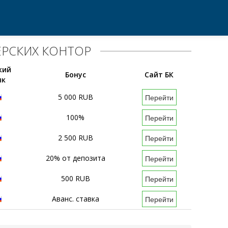
ЕРСКИХ КОНТОР
кий
Бонус
Сайт БК
ык
5 000 RUB
Перейти
100%
Перейти
2 500 RUB
Перейти
20% от депозита
Перейти
500 RUB
Перейти
Аванс. ставка
Перейти